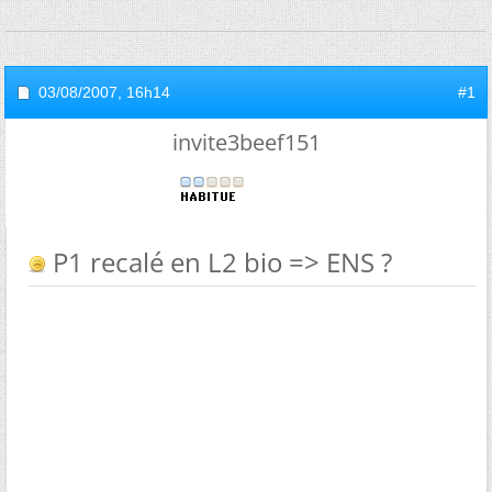
03/08/2007,
16h14
#1
invite3beef151
P1 recalé en L2 bio => ENS ?