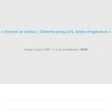
«
cherche un institut
|
Dilemme prepa ATS, ecoles d'ingenieurs
»
Fuseau horaire GMT +1. Il est actuellement
10h00
.