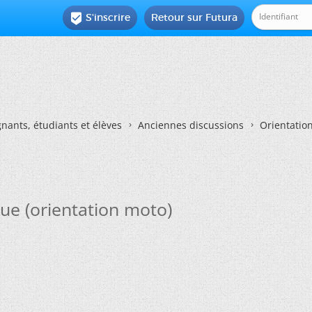
S'inscrire
Retour sur Futura

nants, étudiants et élèves
Anciennes discussions
Orientatio
e (orientation moto)