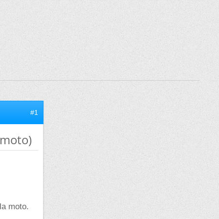
#1
 moto)
la moto.