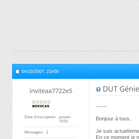
04/10/2007,
21h00
DUT Génie 
inviteaa7722e5
------
Date d'inscription
janvier
Bonjour à tous,
1970
Je suis actuelleme
Messages
2
En ce moment je m