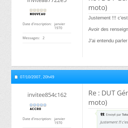
moto)
Justement !!! c'est
Date d'inscription
janvier
1970
Avoir des renseig
Messages
2
J'ai entendu parler
07/10/2007,
20h49
Re : DUT Gé
invitee854c162
moto)
Envoyé par
Tot
Date d'inscription
janvier
Justement !!! c'es
1970