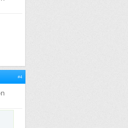
#4
on