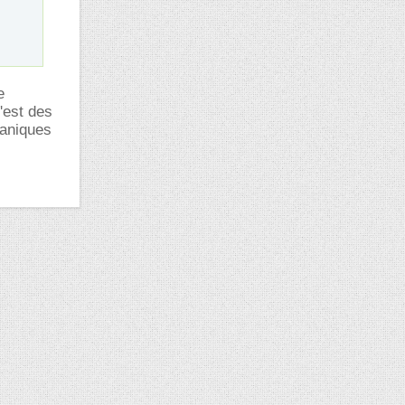
e
'est des
caniques