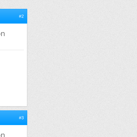
#2
on
#3
on