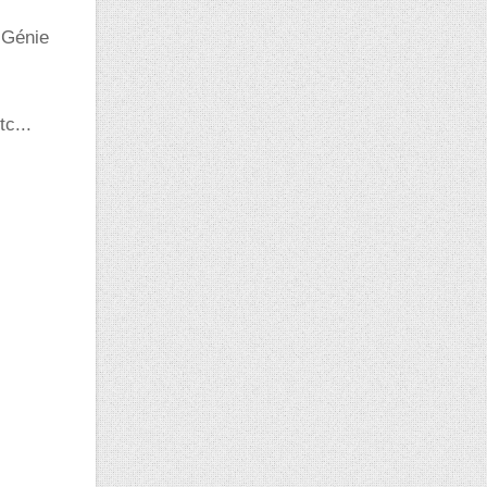
T Génie
tc...