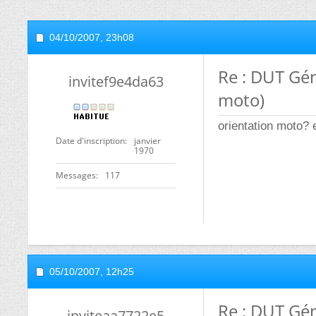
04/10/2007,
23h08
Re : DUT Gé
invitef9e4da63
moto)
orientation moto? e
Date d'inscription
janvier
1970
Messages
117
05/10/2007,
12h25
Re : DUT Gé
inviteaa7722e5