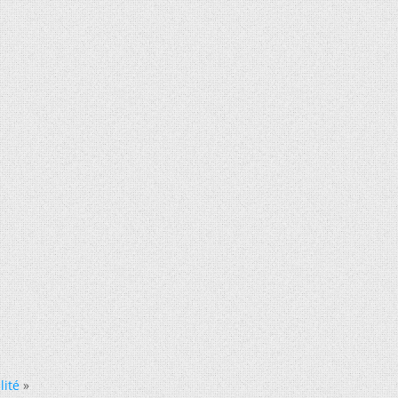
lité
»