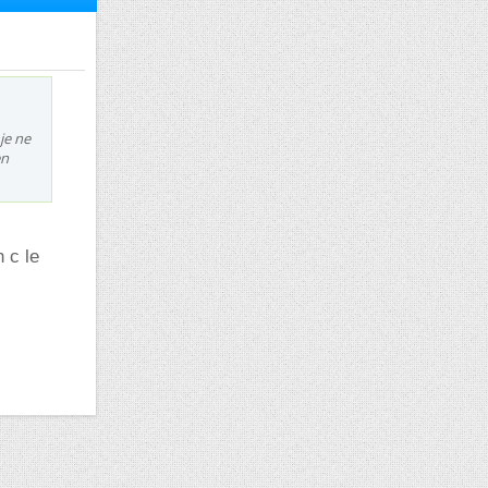
je ne
en
 c le