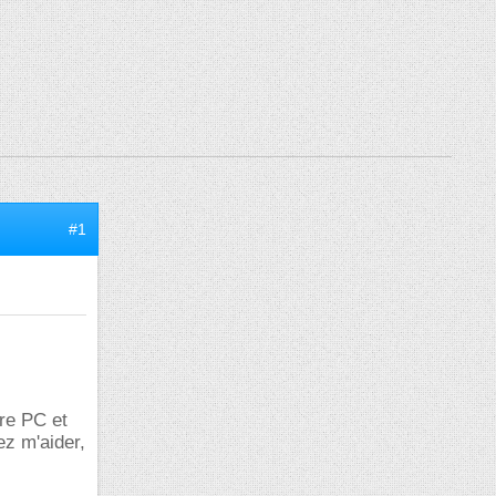
#1
tre PC et
ez m'aider,