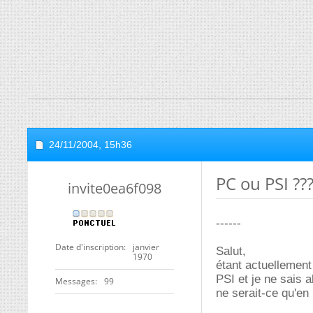
24/11/2004,
15h36
PC ou PSI ??
invite0ea6f098
------
Date d'inscription
janvier
Salut,
1970
étant actuellement
PSI et je ne sais a
Messages
99
ne serait-ce qu'en 