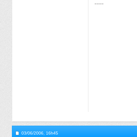
-----
03/06/2006,
16h45