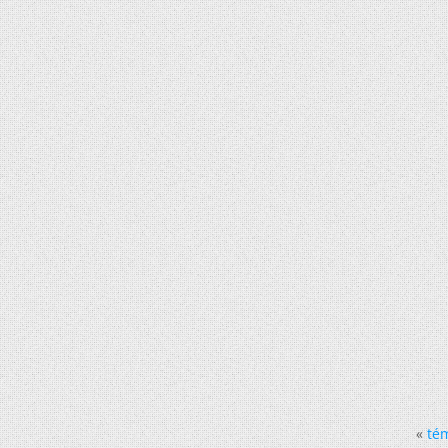
«
tém