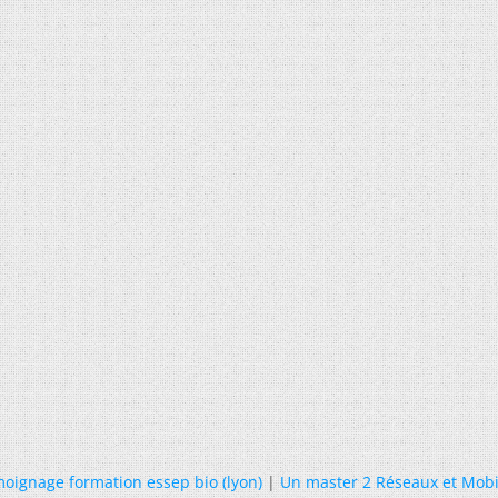
oignage formation essep bio (lyon)
|
Un master 2 Réseaux et Mobi