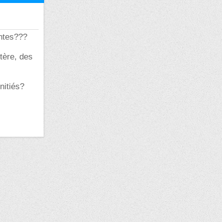
entes???
tère, des
nitiés?