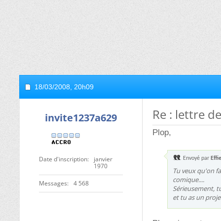
18/03/2008,
20h09
Re : lettre d
invite1237a629
Plop,
Date d'inscription
janvier
Envoyé par
Effi
1970
Tu veux qu'on fa
comique....
Messages
4 568
Sérieusement, tu 
et tu as un proj