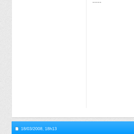
-----
18/03/2008,
18h13