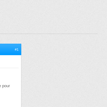
#1
e pour