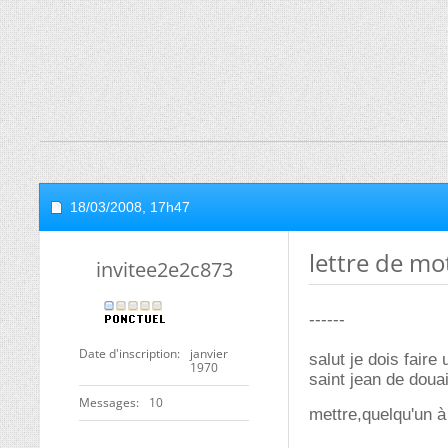
18/03/2008,
17h47
lettre de mo
invitee2e2c873
------
Date d'inscription
janvier
salut je dois faire
1970
saint jean de douai
Messages
10
mettre,quelqu'un 