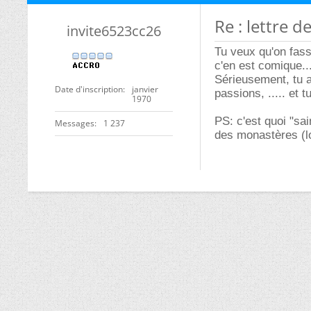
Re : lettre d
invite6523cc26
Tu veux qu'on fass
c'en est comique...
Sérieusement, tu a
Date d'inscription
janvier
passions, ..... et
1970
PS: c'est quoi "sai
Messages
1 237
des monastères (lo