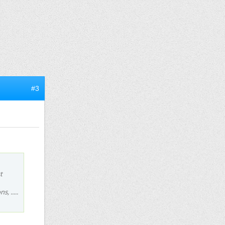
#3
t
, .....