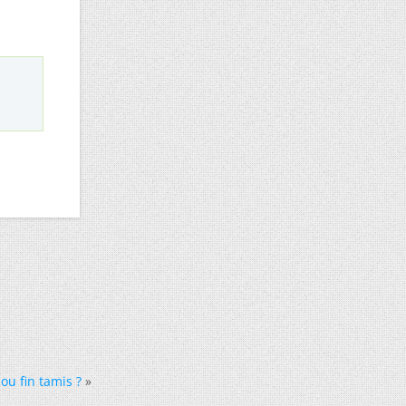
ou fin tamis ?
»