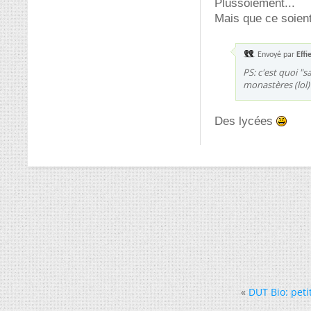
Plussoiement...
Mais que ce soient
Envoyé par
Effi
PS: c'est quoi "s
monastères (lol) 
Des lycées
«
DUT Bio: peti