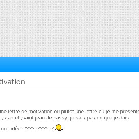
tivation
 une lettre de motivation ou plutot une lettre ou je me present
 ,stan et ,saint jean de passy, je sais pas ce que je dois
à une idée????????????