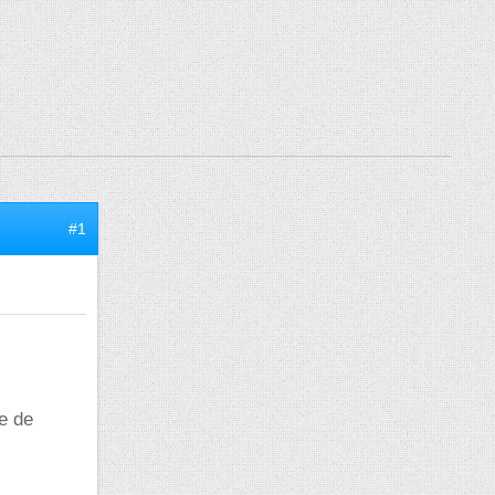
#1
le de