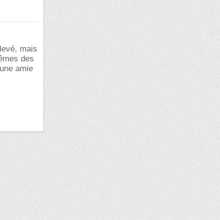
levé, mais
mêmes des
 -une amie