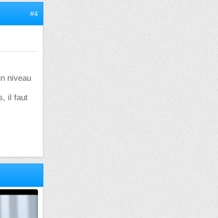
#4
un niveau
 il faut