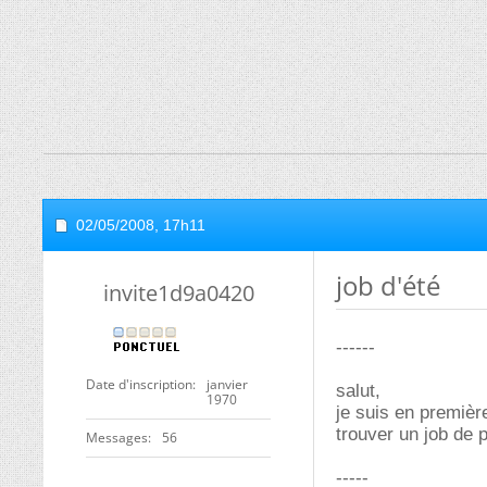
02/05/2008,
17h11
job d'été
invite1d9a0420
------
Date d'inscription
janvier
salut,
1970
je suis en premièr
trouver un job de 
Messages
56
-----