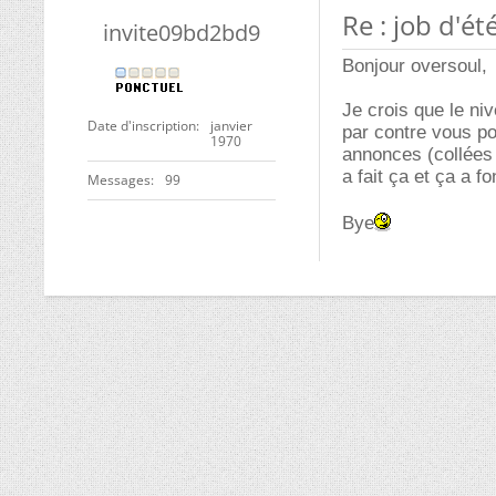
Re : job d'ét
invite09bd2bd9
Bonjour oversoul,
Je crois que le ni
Date d'inscription
janvier
par contre vous p
1970
annonces (collées à
a fait ça et ça a f
Messages
99
Bye