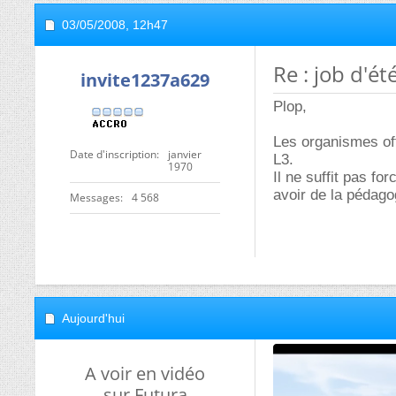
03/05/2008,
12h47
Re : job d'ét
invite1237a629
Plop,
Les organismes of
Date d'inscription
janvier
L3.
1970
Il ne suffit pas fo
avoir de la pédago
Messages
4 568
Aujourd'hui
A voir en vidéo
sur Futura