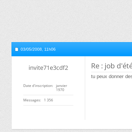
03/05/2008,
11h06
Re : job d'ét
invite71e3cdf2
tu peux donner des
Date d'inscription
janvier
1970
Messages
1 356