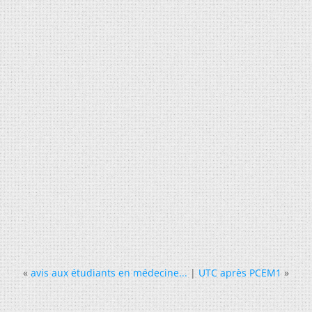
«
avis aux étudiants en médecine...
|
UTC après PCEM1
»