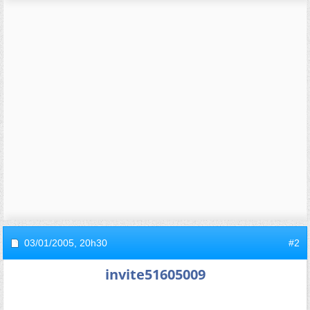
03/01/2005,
20h30
#2
invite51605009