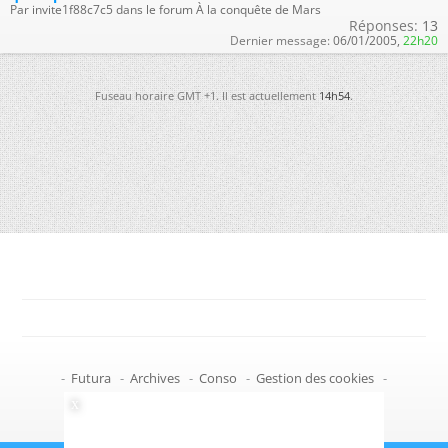
Par invite1f88c7c5 dans le forum À la conquête de Mars
Réponses:
13
Dernier message:
06/01/2005,
22h20
Fuseau horaire GMT +1. Il est actuellement
14h54
.
-
Futura
-
Archives
-
Conso
-
Gestion des cookies
-
Politique de confidentialité
-
Haut de page