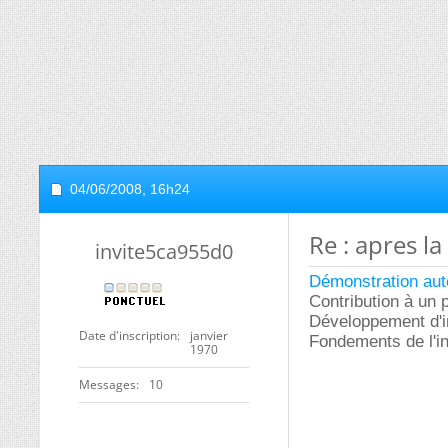
04/06/2008,
16h24
Re : apres l
invite5ca955d0
Démonstration au
Contribution à un p
Développement d'int
Date d'inscription
janvier
Fondements de l'inf
1970
Messages
10