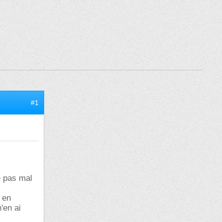
#1
e pas mal
e en
'en ai