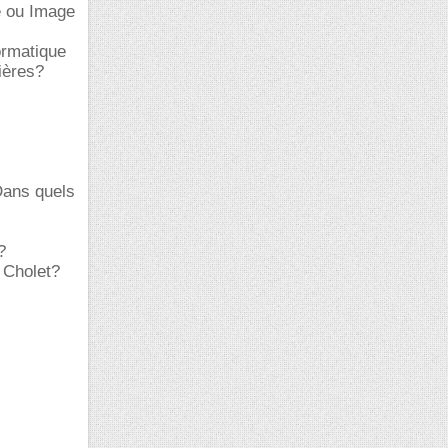
e ou Image
ormatique
ières?
Dans quels
?
 Cholet?