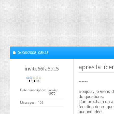
04/06/2008,
08h43
apres la lic
invite66fa5dc5
------
Date d'inscription
janvier
Bonjour, je viens 
1970
de questions.
L'an prochain on a 
Messages
109
fonction de ce que 
aucune idée.