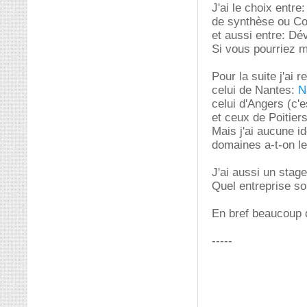
J'ai le choix entr
de synthèse ou Con
et aussi entre: Dé
Si vous pourriez m
Pour la suite j'ai 
celui de Nantes:
N
celui d'Angers (c'
et ceux de Poitier
Mais j'ai aucune i
domaines a-t-on l
J'ai aussi un stage
Quel entreprise so
En bref beaucoup d
-----