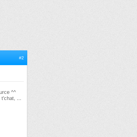
#2
ource ^^
'chat, ...