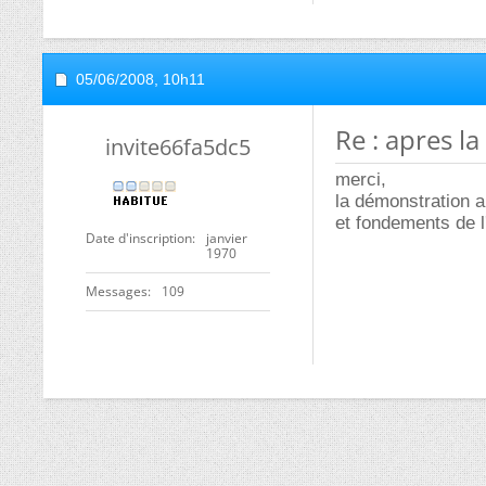
05/06/2008,
10h11
Re : apres l
invite66fa5dc5
merci,
la démonstration a
et fondements de l
Date d'inscription
janvier
1970
Messages
109