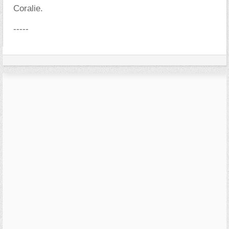
Coralie.
-----