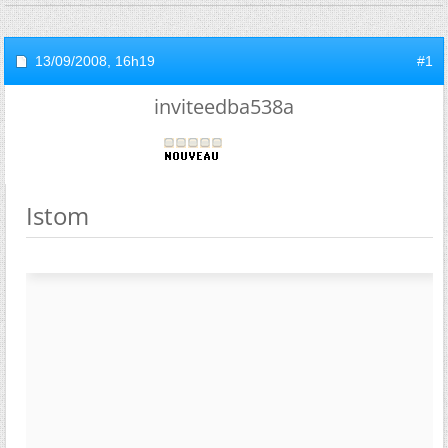
13/09/2008,
16h19
#1
inviteedba538a
Istom