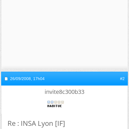
26/09/2008,
17h04
#2
invite8c300b33
Re : INSA Lyon [IF]