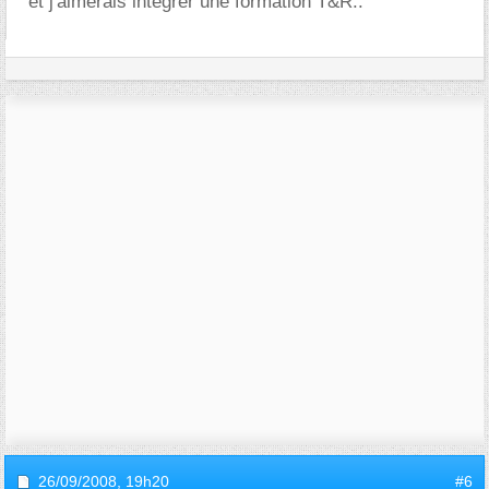
et j'aimerais intégrer une formation T&R..
26/09/2008,
19h20
#6