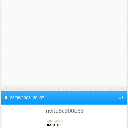
26/09/2008,
20h07
#8
invite8c300b33