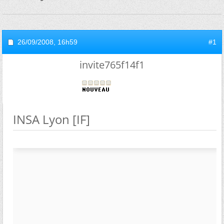
26/09/2008,
16h59
#1
invite765f14f1
INSA Lyon [IF]