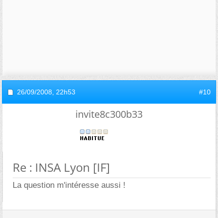
26/09/2008,
22h53
#10
invite8c300b33
Re : INSA Lyon [IF]
La question m'intéresse aussi !