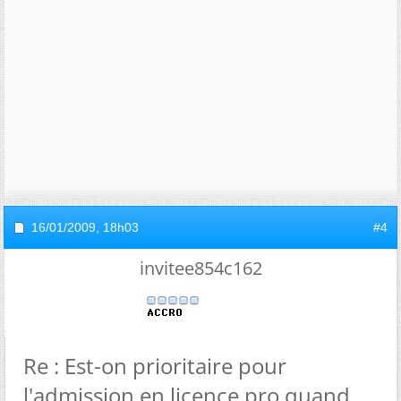
16/01/2009,
18h03
#4
invitee854c162
Re : Est-on prioritaire pour
l'admission en licence pro quand