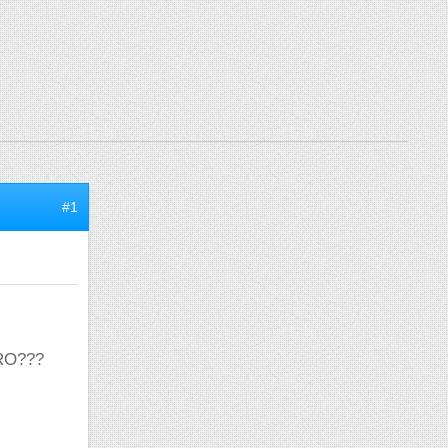
#1
GRO???