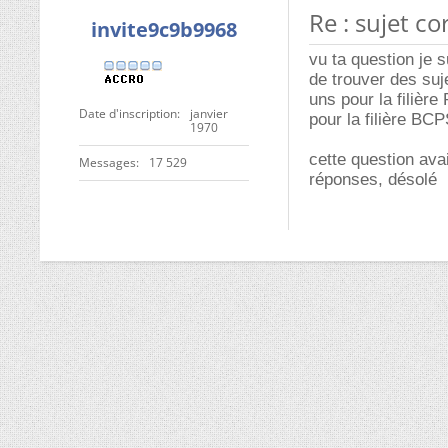
Re : sujet c
invite9c9b9968
vu ta question je 
de trouver des suj
uns pour la filière
Date d'inscription
janvier
pour la filière BC
1970
cette question ava
Messages
17 529
réponses, désolé