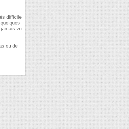
s difficile
e quelques
i jamais vu
pas eu de