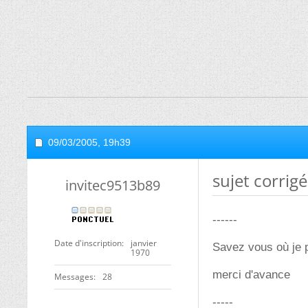
09/03/2005,
19h39
sujet corrig
invitec9513b89
------
Date d'inscription
janvier
Savez vous où je 
1970
merci d'avance
Messages
28
-----