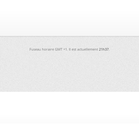
Fuseau horaire GMT +1. Il est actuellement
21h37
.
-
Futura
-
Archives
-
Conso
-