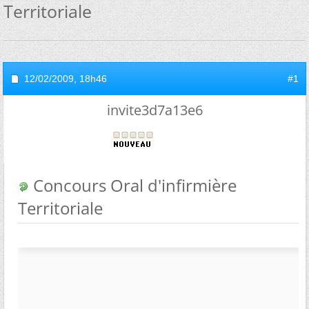
Territoriale
12/02/2009,
18h46
#1
invite3d7a13e6
Concours Oral d'infirmière
Territoriale