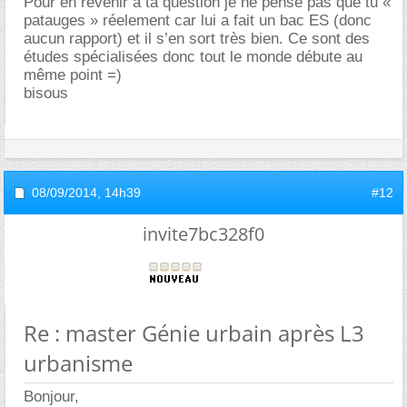
Pour en revenir à ta question je ne pense pas que tu «
patauges » réelement car lui a fait un bac ES (donc
aucun rapport) et il s’en sort très bien. Ce sont des
études spécialisées donc tout le monde débute au
même point =)
bisous
08/09/2014,
14h39
#12
invite7bc328f0
Re : master Génie urbain après L3
urbanisme
Bonjour,