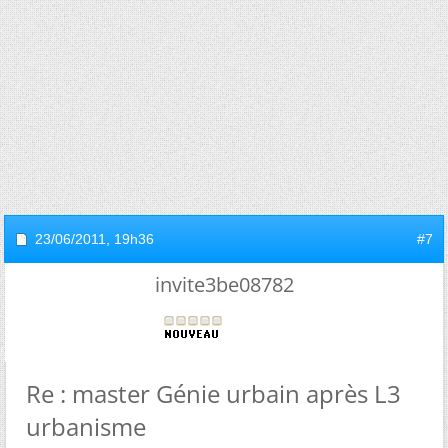
23/06/2011,
19h36
#7
invite3be08782
Re : master Génie urbain après L3
urbanisme