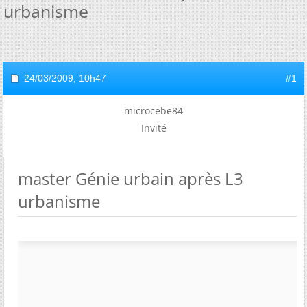
urbanisme
24/03/2009,
10h47
#1
microcebe84
Invité
master Génie urbain après L3
urbanisme