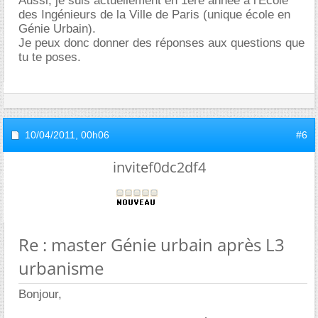
Aussi, je suis actuellement en 1ere année à l'Ecole
des Ingénieurs de la Ville de Paris (unique école en
Génie Urbain).
Je peux donc donner des réponses aux questions que
tu te poses.
10/04/2011,
00h06
#6
invitef0dc2df4
Re : master Génie urbain après L3
urbanisme
Bonjour,