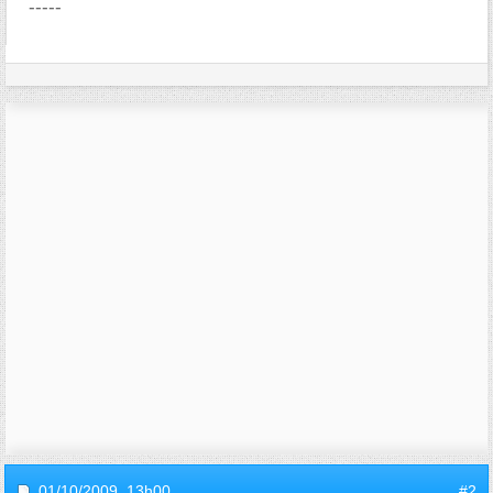
-----
01/10/2009,
13h00
#2