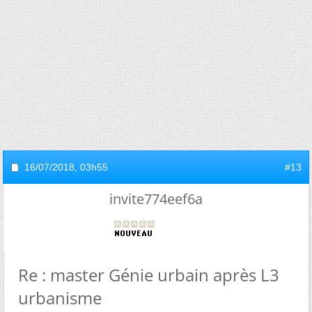
16/07/2018,
03h55
#13
invite774eef6a
Re : master Génie urbain après L3
urbanisme