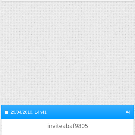
29/04/2010,
14h41
#4
inviteabaf9805