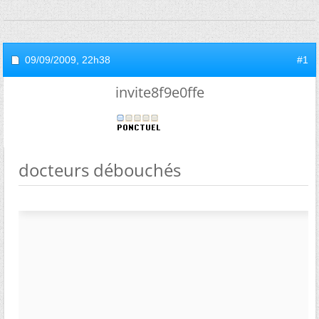
09/09/2009,
22h38
#1
invite8f9e0ffe
docteurs débouchés