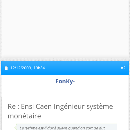
12/12/2009,
19h34
#2
FonKy-
Re : Ensi Caen Ingénieur système
monétaire
Le rythme est-il dur à suivre quand on sort de dut