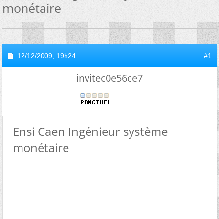
monétaire
12/12/2009,
19h24
#1
invitec0e56ce7
Ensi Caen Ingénieur système
monétaire