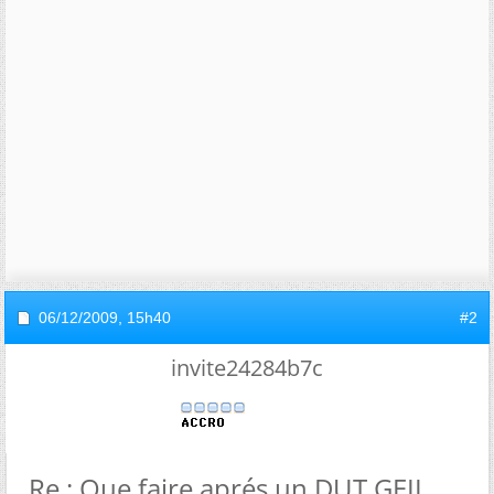
06/12/2009,
15h40
#2
invite24284b7c
Re : Que faire aprés un DUT GEII