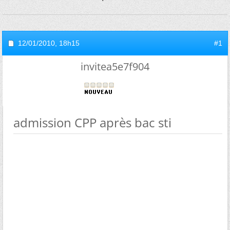
12/01/2010,
18h15
#1
invitea5e7f904
admission CPP après bac sti