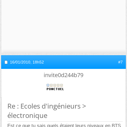
16/01/2010,
18h52
#7
invite0d244b79
Re : Ecoles d'ingénieurs >
électronique
Est ce que tu sais quels étaient leurs niveaux en BTS