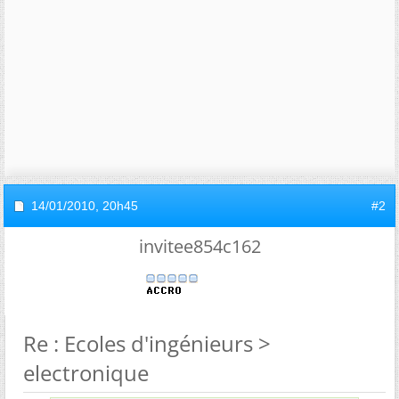
14/01/2010,
20h45
#2
invitee854c162
Re : Ecoles d'ingénieurs >
electronique