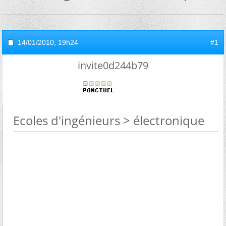
14/01/2010,
19h24
#1
invite0d244b79
Ecoles d'ingénieurs > électronique