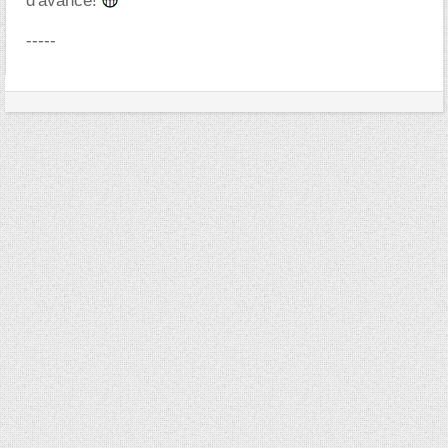
d'avance!
-----