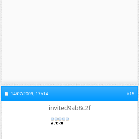
14/07/2009,
17h14
#15
invited9ab8c2f