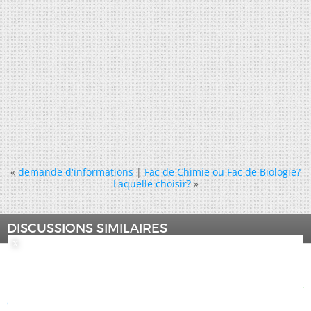
«
demande d'informations
|
Fac de Chimie ou Fac de Biologie?
Laquelle choisir?
»
DISCUSSIONS SIMILAIRES
Depuis quand et comment observe-t-on l'ozone?
Par invite78d2ef62 dans le forum L'ozone et le climat
Réponses:
1
Dernier message:
31/10/2007,
21h22
Quand Et Comment Choisir Sa Prepa