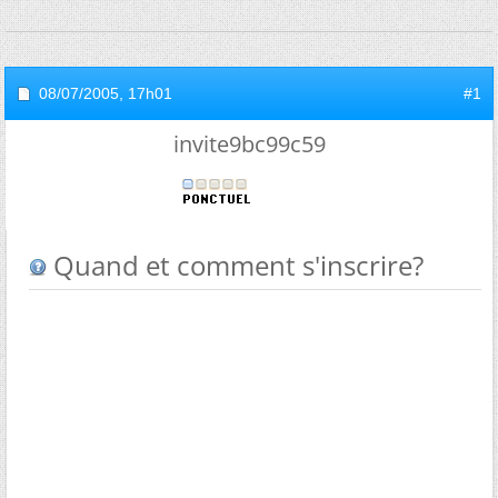
08/07/2005,
17h01
#1
invite9bc99c59
Quand et comment s'inscrire?