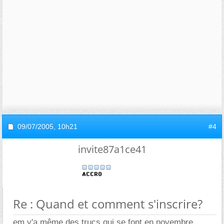
09/07/2005,
10h21
#4
invite87a1ce41
Re : Quand et comment s'inscrire?
em y'a même des trucs qui se font en novembre