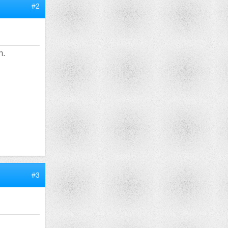
#2
n.
#3