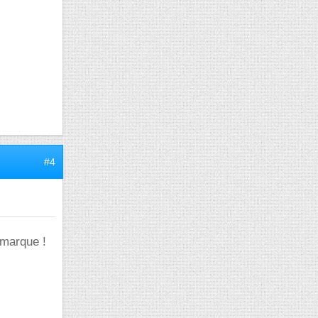
#4
emarque !