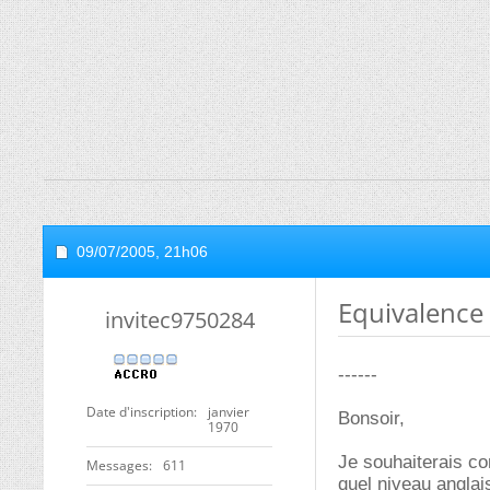
09/07/2005,
21h06
Equivalence 
invitec9750284
------
Date d'inscription
janvier
Bonsoir,
1970
Je souhaiterais co
Messages
611
quel niveau angla