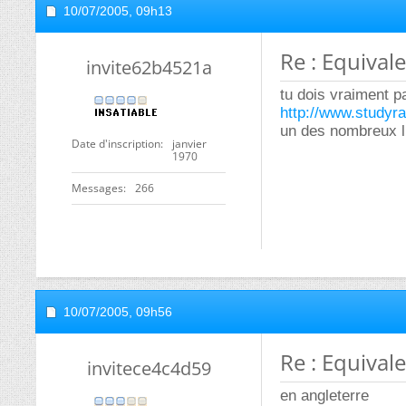
10/07/2005,
09h13
Re : Equival
invite62b4521a
tu dois vraiment pa
http://www.studyr
un des nombreux l
Date d'inscription
janvier
1970
Messages
266
10/07/2005,
09h56
Re : Equival
invitece4c4d59
en angleterre