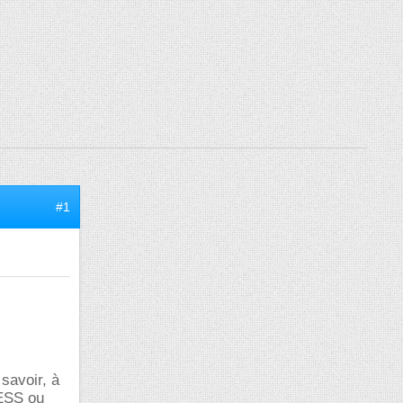
#1
savoir, à
DESS ou