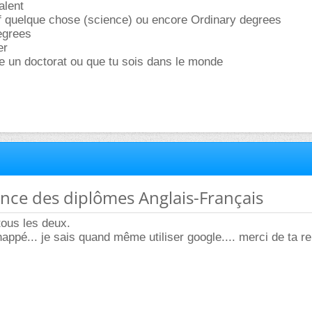
alent
of quelque chose (science) ou encore Ordinary degrees
egrees
er
te un doctorat ou que tu sois dans le monde
ence des diplômes Anglais-Français
tous les deux.
happé... je sais quand même utiliser google.... merci de ta r