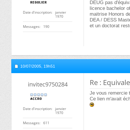
DEUG pas d'équiv
licence bachelor 
Date d'inscription
janvier
maitrise Honors d
1970
DEA / DESS Mast
et un doctorat res
Messages
190
10/07/2005,
19h51
Re : Equival
invitec9750284
Je vous remercie 
Ce lien m'avait éc
Date d'inscription
janvier
1970
Messages
611