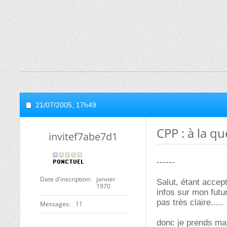
21/07/2005,
17h49
CPP : à la qu
invitef7abe7d1
------
Date d'inscription
janvier
Salut, étant accep
1970
infos sur mon futur
pas très claire.....
Messages
11
donc je prends ma 