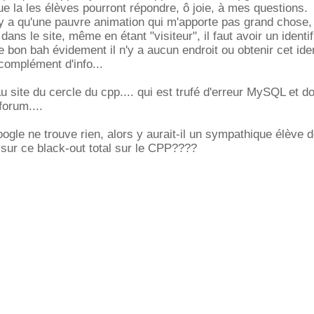
ue la les élèves pourront répondre, ô joie, à mes questions.
l y a qu'une pauvre animation qui m'apporte pas grand chose, 
 dans le site, même en étant "visiteur", il faut avoir un identif
e bon bah évidement il n'y a aucun endroit ou obtenir cet iden
 complément d'info...
u site du cercle du cpp.... qui est trufé d'erreur MySQL et d
forum....
le ne trouve rien, alors y aurait-il un sympathique élève 
r sur ce black-out total sur le CPP????