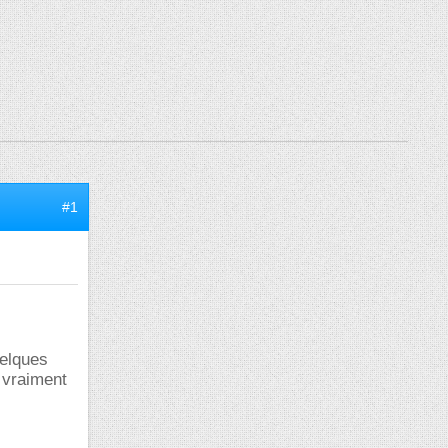
#1
uelques
S vraiment