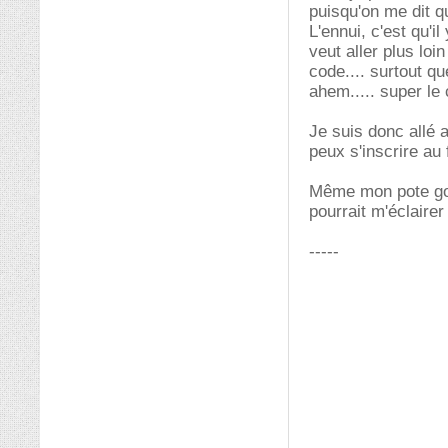
puisqu'on me dit q
L'ennui, c'est qu'i
veut aller plus loin
code.... surtout qu
ahem..... super le
Je suis donc allé a
peux s'inscrire au 
Même mon pote goog
pourrait m'éclaire
-----