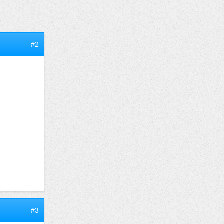
#2
#3