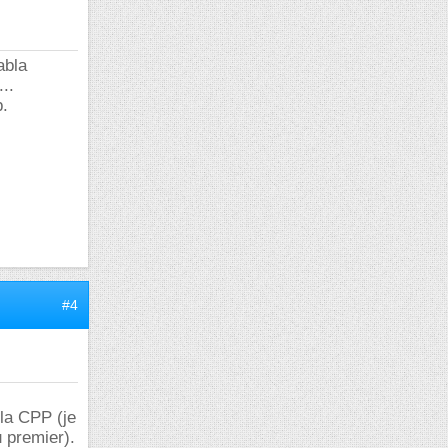
abla
..
p.
#4
 la CPP (je
u premier).