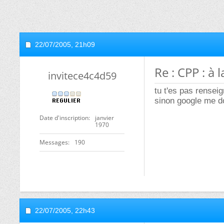
22/07/2005,
21h09
Re : CPP : à 
invitece4c4d59
tu t'es pas rensei
sinon google me 
Date d'inscription
janvier
1970
Messages
190
22/07/2005,
22h43