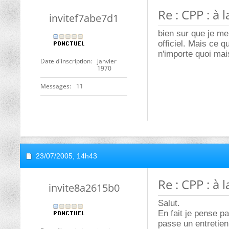
Re : CPP : à 
invitef7abe7d1
bien sur que je me
officiel. Mais ce q
n'importe quoi mai
Date d'inscription
janvier
1970
Messages
11
23/07/2005,
14h43
Re : CPP : à 
invite8a2615b0
Salut.
En fait je pense pa
passe un entretien