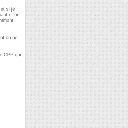
et si je
iant et un
tifiant.
ont on ne
de CPP qui