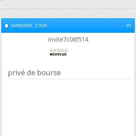
16/08/2005,
17h39
#1
invite7c08f514
privé de bourse