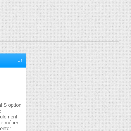
#1
al S option
x
eulement,
e métier.
ienter