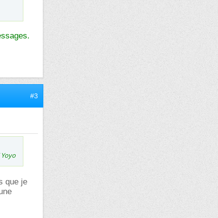
messages.
#3
i Yoyo
s que je
 une