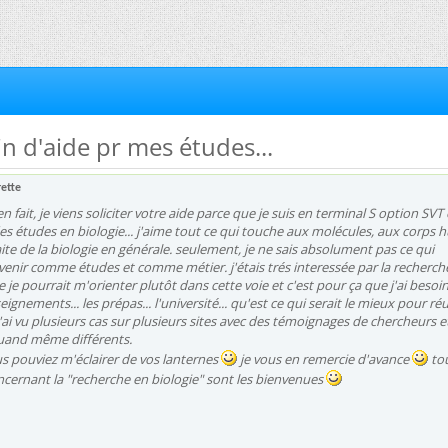
oin d'aide pr mes études...
rette
n fait, je viens soliciter votre aide parce que je suis en terminal S option SVT 
 des études en biologie... j'aime tout ce qui touche aux molécules, aux corps
aite de la biologie en générale. seulement, je ne sais absolument pas ce qui
enir comme études et comme métier. j'étais trés interessée par la recherche
e je pourrait m'orienter plutôt dans cette voie et c'est pour ça que j'ai besoi
ignements... les prépas... l'université... qu'est ce qui serait le mieux pour réu
'ai vu plusieurs cas sur plusieurs sites avec des témoignages de chercheurs e
uand même différents.
ous pouviez m'éclairer de vos lanternes
je vous en remercie d'avance
to
cernant la "recherche en biologie" sont les bienvenues