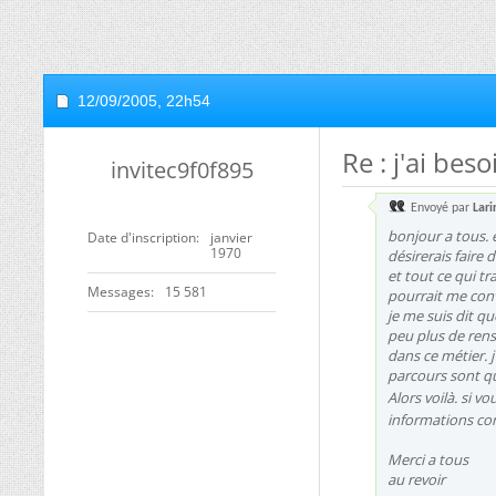
12/09/2005,
22h54
Re : j'ai bes
invitec9f0f895
Envoyé par
Lari
bonjour a tous. e
Date d'inscription
janvier
1970
désirerais faire
et tout ce qui tr
Messages
15 581
pourrait me conv
je me suis dit qu
peu plus de rense
dans ce métier. j
parcours sont q
Alors voilà. si v
informations con
Merci a tous
au revoir