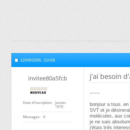
12/09/2005,
21h58
j'ai besoin d
invitee80a5fcb
------
Date d'inscription
janvier
bonjour a tous. en 
1970
SVT et je désirerai
molécules, aux cor
Messages
6
je ne sais absolu
j'étais trés intere