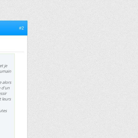
#2
et je
 humain
 alors
n d'un
ssir
t leurs
utes