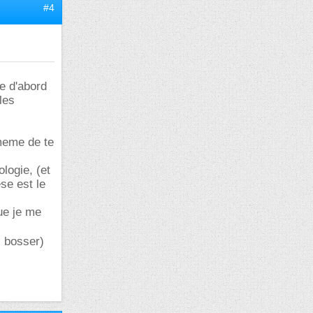
#4
de d'abord
les
meme de te
logie, (et
ese est le
ue je me
x bosser)