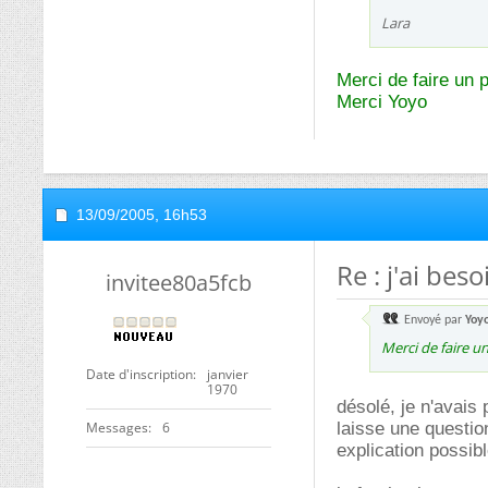
Lara
Merci de faire un 
Merci Yoyo
13/09/2005,
16h53
Re : j'ai bes
invitee80a5fcb
Envoyé par
Yoy
Merci de faire u
Date d'inscription
janvier
1970
désolé, je n'avais
Messages
6
laisse une questio
explication possibl