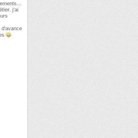
nements...
ier. j'ai
eurs
 d'avance
ues