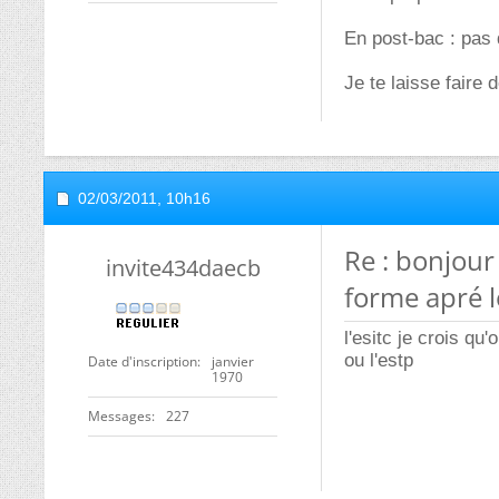
En post-bac : pas
Je te laisse faire
02/03/2011,
10h16
Re : bonjour
invite434daecb
forme apré l
l'esitc je crois qu
ou l'estp
Date d'inscription
janvier
1970
Messages
227