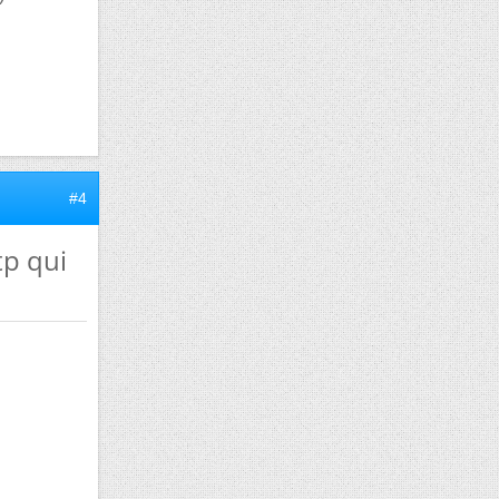
#4
tp qui