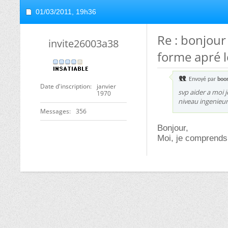
01/03/2011,
19h36
Re : bonjour
invite26003a38
forme apré l
Envoyé par
boo
Date d'inscription
janvier
svp aider a moi 
1970
niveau ingenieur 
Messages
356
Bonjour,
Moi, je comprends 