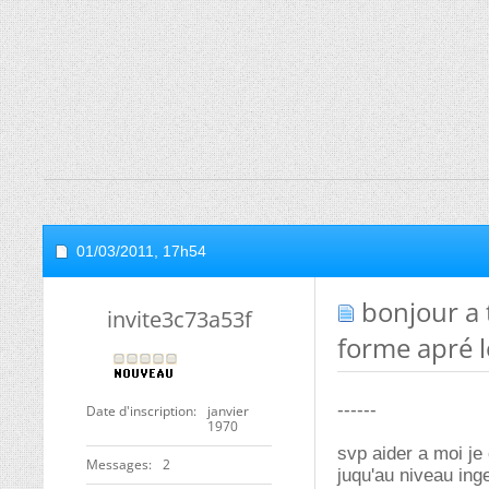
01/03/2011,
17h54
bonjour a 
invite3c73a53f
forme apré l
------
Date d'inscription
janvier
1970
svp aider a moi je
Messages
2
juqu'au niveau inge