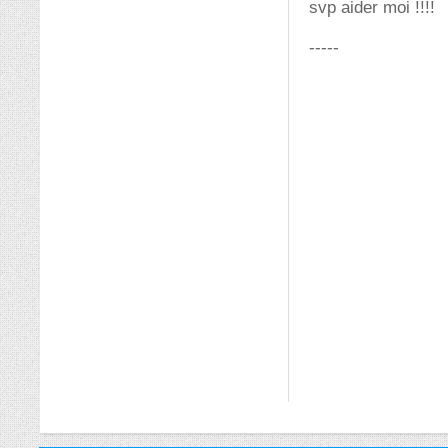
svp aider moi !!!!
-----