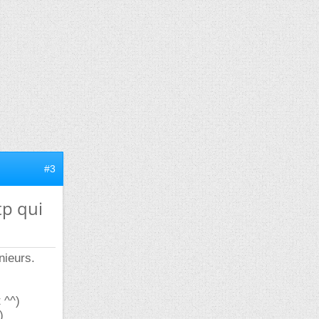
#3
tp qui
nieurs.
 ^^)
)