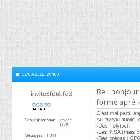
01/03/2011,
20h09
Re : bonjour
invite3fd6bfd3
forme apré l
C'est mal parti, ap
Au niveau public, 
Date d'inscription
janvier
1970
-Des Polytech
-Les INSA (mais bo
Messages
1 044
-Des prépas : CPGE