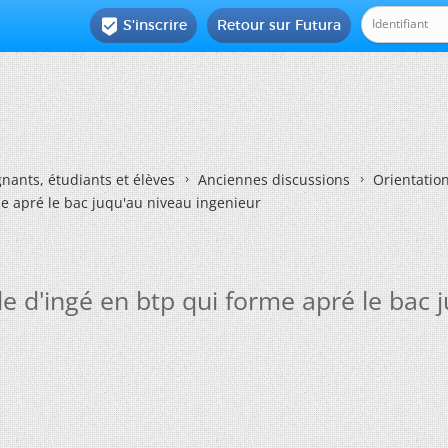
S'inscrire
Retour sur Futura

nants, étudiants et élèves
Anciennes discussions
Orientatio
me apré le bac juqu'au niveau ingenieur
e d'ingé en btp qui forme apré le bac 