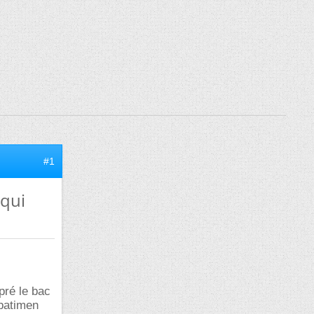
#1
 qui
pré le bac
 batimen