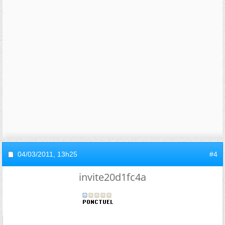
04/03/2011,
13h25
#4
invite20d1fc4a