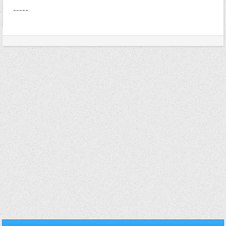
-----