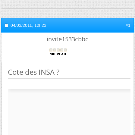
04/03/2011,
12h23
#1
invite1533cbbc
Cote des INSA ?