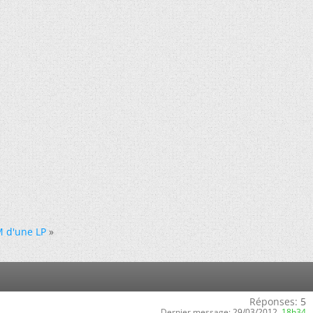
M d'une LP
»
Réponses:
5
Dernier message:
29/03/2012,
18h34