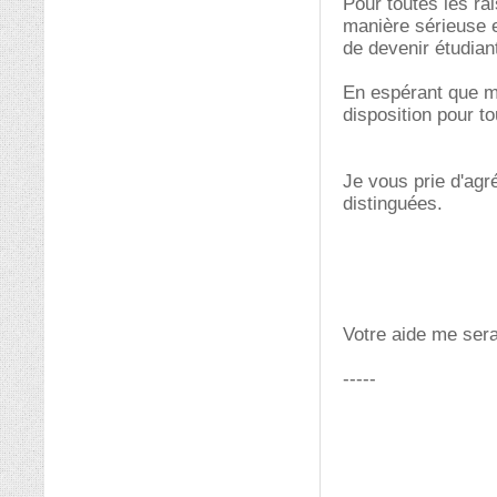
Pour toutes les ra
manière sérieuse e
de devenir étudian
En espérant que ma
disposition pour t
Je vous prie d'agr
distinguées.
Votre aide me ser
-----