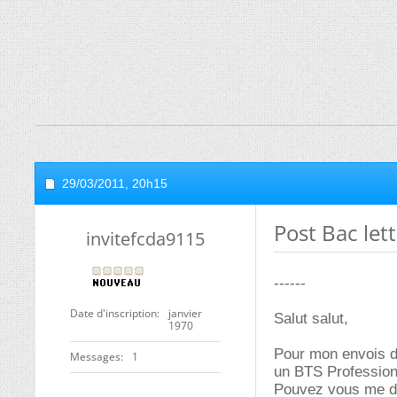
29/03/2011,
20h15
Post Bac let
invitefcda9115
------
Date d'inscription
janvier
Salut salut,
1970
Pour mon envois de
Messages
1
un BTS Professions
Pouvez vous me do