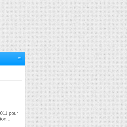
#1
2011 pour
on...