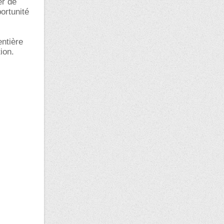
er de
ortunité
entière
ion.