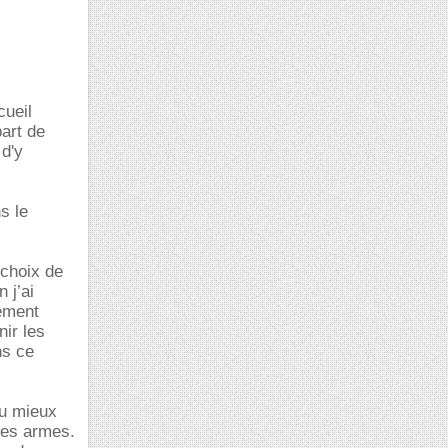
cueil
art de
 d'y
s le
 choix de
 j’ai
lement
nir les
ns ce
au mieux
res armes.