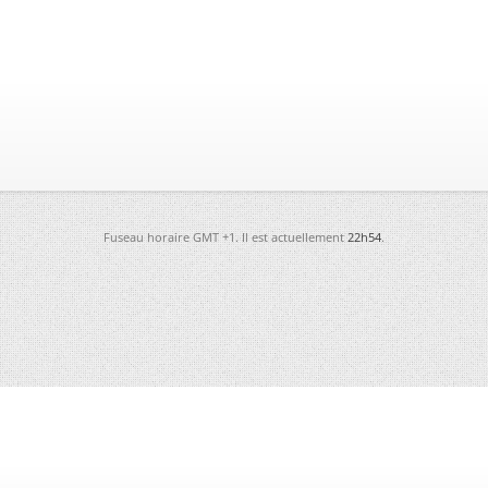
Fuseau horaire GMT +1. Il est actuellement
22h54
.