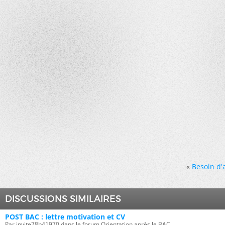
«
Besoin d'
DISCUSSIONS SIMILAIRES
POST BAC : lettre motivation et CV
Par invite78b41970 dans le forum Orientation après le BAC