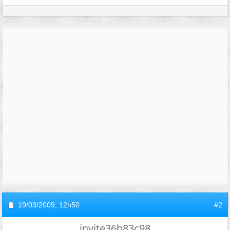
19/03/2009,
12h50
#2
invite36b83c98