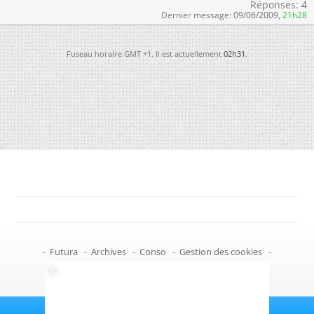
Réponses:
4
Dernier message:
09/06/2009,
21h28
Fuseau horaire GMT +1. Il est actuellement
02h31
.
-
Futura
-
Archives
-
Conso
-
Gestion des cookies
-
Politique de confidentialité
-
Haut de page