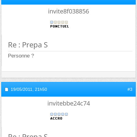
invite8f038856
Re : Prepa S
Personne ?
19/05/2011,
21h50
#3
invitebbe24c74
Re : Prepa S