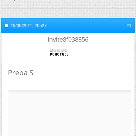
19/05/2011,
20h27
#1
invite8f038856
Prepa S