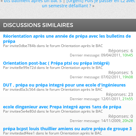
«
bts batiment apres un bac S
|
[Urgent] Puis je passer en L2 avec
un semestre défaillant ?
»
DISCUSSIONS SIMILAIRES
Réorientation après une année de prépa avec les bulletins de
prépa
Par invite0dbe784b dans le forum Orientation après le BAC
Réponses:
6
Dernier message:
09/04/2011,
10h45
Orientation post-bac ( Prépa ptsi ou prépa intégré)
Par invite8e99e72d dans le forum Orientation après le BAC
Réponses:
5
Dernier message:
07/02/2011,
19h08
DUT , prépa ou prépa integré pour une ecole d'ingénieures
Par invited0a3c564 dans le forum Orientation après le BAC
Réponses:
23
Dernier message:
12/01/2011,
21h55
ecole dingenieur avec Prepa integré apres 1ans de prépa
Par invitee5e4e80d dans le forum Orientation après le BAC
Réponses:
0
Dernier message:
14/11/2009,
20h28
prépa bcpst louis thuillier amiens ou autre prépa de groupe 3
Par invitedadf4ee1 dans le forum Orientation après le BAC