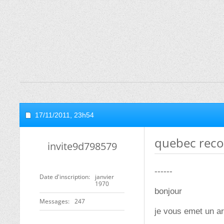
17/11/2011,
23h54
quebec reco
invite9d798579
------
Date d'inscription
janvier
1970
bonjour
Messages
247
je vous emet un ar