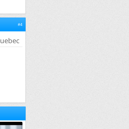
#4
quebec