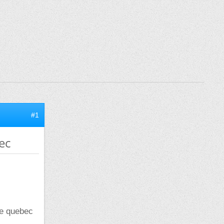
#1
ec
le quebec