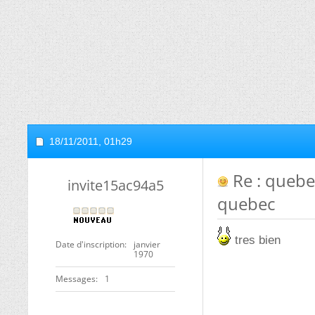
18/11/2011,
01h29
Re : quebe
invite15ac94a5
quebec
tres bien
Date d'inscription
janvier
1970
Messages
1