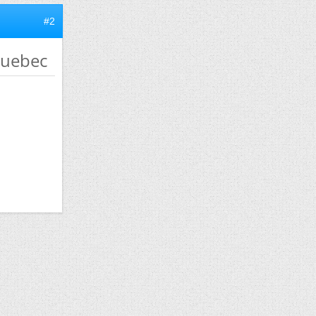
#2
quebec