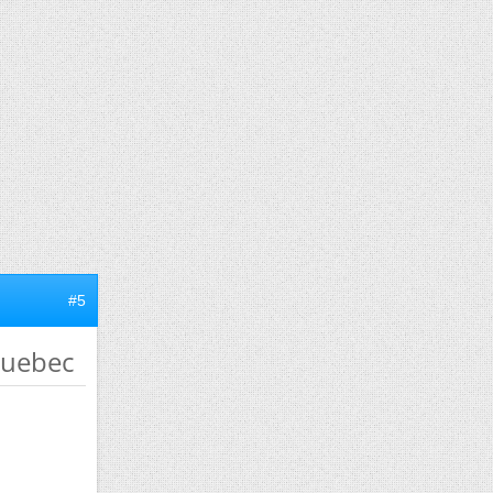
#5
quebec