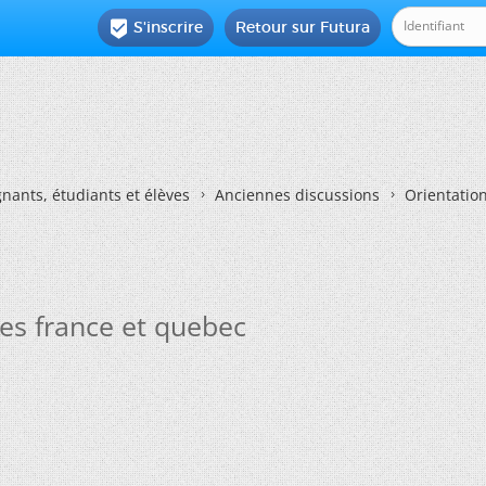
S'inscrire
Retour sur Futura

nants, étudiants et élèves
Anciennes discussions
Orientatio
es france et quebec