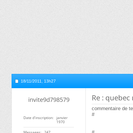
18/11/2011,
13h27
Re : quebec
invite9d798579
commentaire de te
#
Date d'inscription
janvier
1970
#
Messages
247