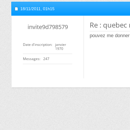
18/11/2011,
01h15
Re : quebec
invite9d798579
pouvez me donner
Date d'inscription
janvier
1970
Messages
247