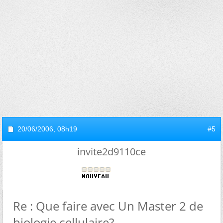
20/06/2006,
08h19
#5
invite2d9110ce
Re : Que faire avec Un Master 2 de
biologie cellulaire?