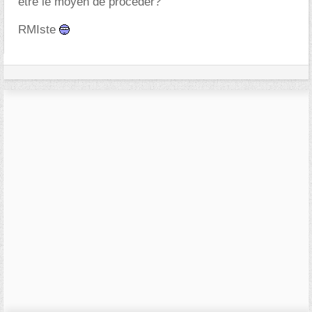
être le moyen de procéder?
RMIste