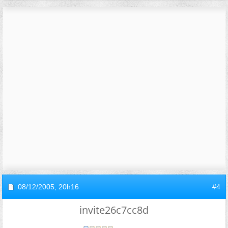
08/12/2005,
20h16
#4
invite26c7cc8d