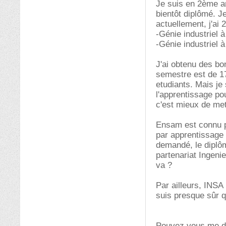
Je suis en 2ème an
bientôt diplômé. J
actuellement, j'ai 
-Génie industriel 
-Génie industriel
J'ai obtenu des bo
semestre est de 17
etudiants. Mais je
l'apprentissage po
c'est mieux de met
Ensam est connu par
par apprentissage 
demandé, le diplôm
partenariat Ingeni
va ?
Par ailleurs, INSA 
suis presque sûr q
Pouvez vous me do