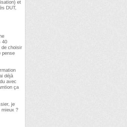
sation) et
rès DUT,
me
s 40
 de choisir
je pense
ormation
ai déjà
ndu avec
amtion ça
sier, je
t mieux ?