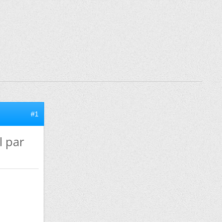
#1
l par