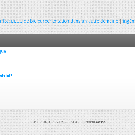
nfos: DEUG de bio et réorientation dans un autre domaine
|
ingén
que
triel"
Fuseau horaire GMT +1. Il est actuellement
00h56
.