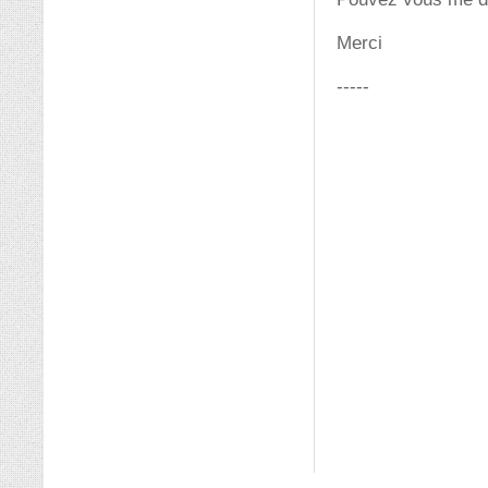
Merci
-----