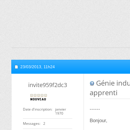
23/03/2013,
11h24
Génie indu
invite959f2dc3
apprenti
------
Date d'inscription
janvier
1970
Bonjour,
Messages
2