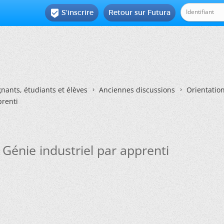
S'inscrire
Retour sur Futura

nants, étudiants et élèves
Anciennes discussions
Orientatio
prenti
Génie industriel par apprenti