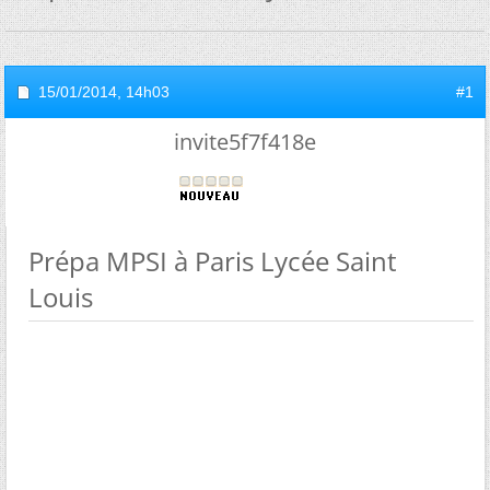
15/01/2014,
14h03
#1
invite5f7f418e
Prépa MPSI à Paris Lycée Saint
Louis