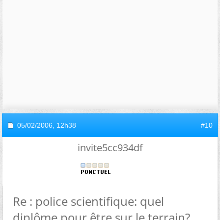
05/02/2006,
12h38
#10
invite5cc934df
Re : police scientifique: quel
diplôme pour être sur le terrain?