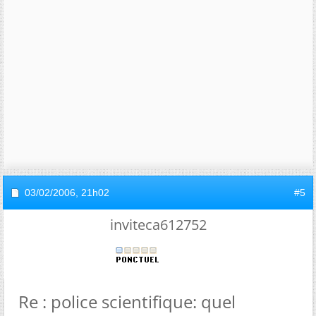
03/02/2006,
21h02
#5
inviteca612752
Re : police scientifique: quel