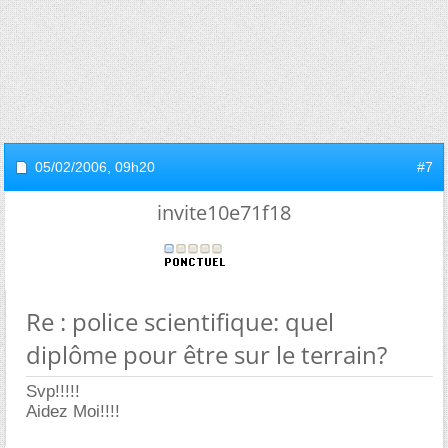
05/02/2006,
09h20
#7
invite10e71f18
Re : police scientifique: quel
diplôme pour être sur le terrain?
Svp!!!!!
Aidez Moi!!!!