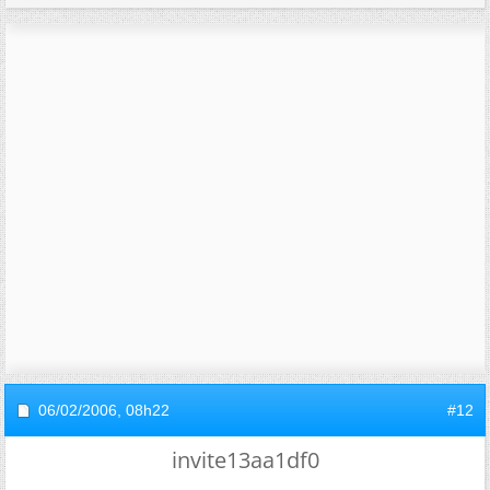
06/02/2006,
08h22
#12
invite13aa1df0