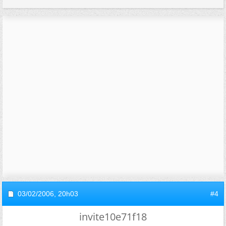
03/02/2006,
20h03
#4
invite10e71f18