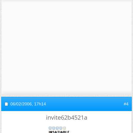
06/02/2006,
17h14
#4
invite62b4521a