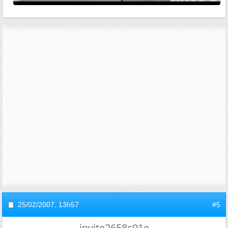
25/02/2007,
13h57
#5
invite2658c91e