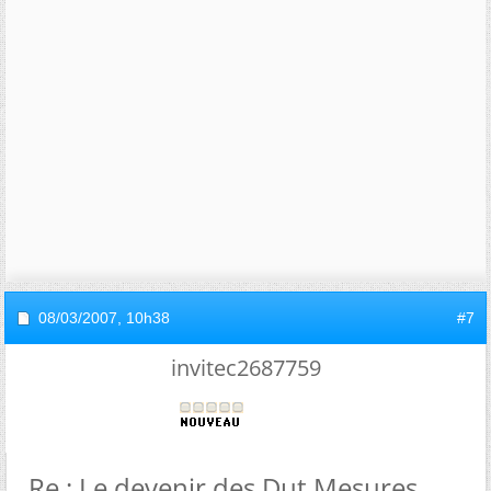
08/03/2007,
10h38
#7
invitec2687759
Re : Le devenir des Dut Mesures