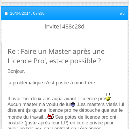
10/04/2014,
07h30
#3
invite1488c28d
Re : Faire un Master après une
Licence Pro', est-ce possible ?
Bonjour,
la problèmatique s'est posée à mon frère .
Il avait fini deux ans auparavant 1 licence pro
.
Aucun master n'a voulu de lui
.Les masters visés lui
disaient tjs qu'une licence pro ne débouche que sur le
monde du travail...
Ses potos de licence pro ont
postulé (juste après leur LP) en école privée pour
avoir un bac +5, en y entrant en 1ère année.