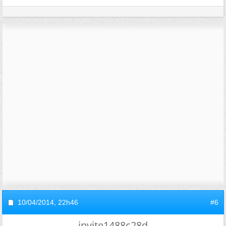
10/04/2014,
22h46
#6
invite1488c28d