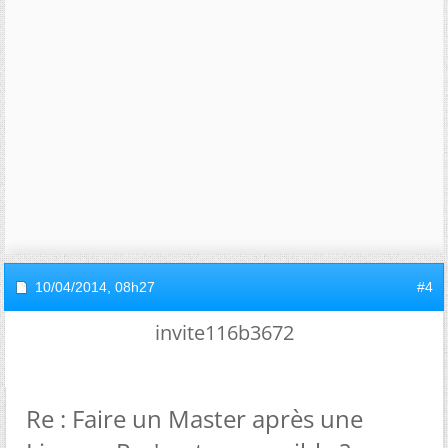
10/04/2014,
08h27
#4
invite116b3672
Re : Faire un Master après une