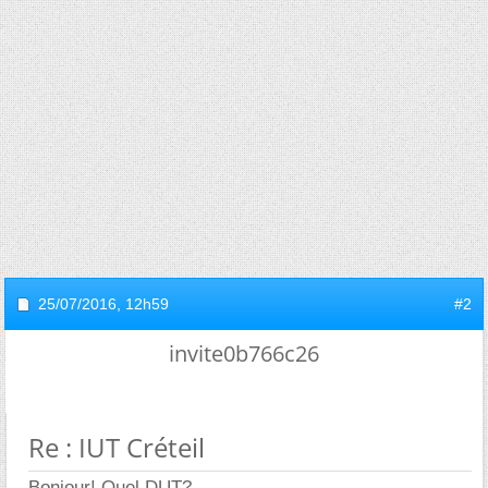
25/07/2016,
12h59
#2
invite0b766c26
Re : IUT Créteil
Bonjour! Quel DUT?