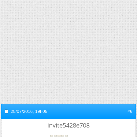
25/07/2016,
19h05
#6
invite5428e708