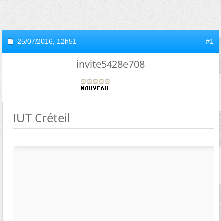
25/07/2016,
12h51
#1
invite5428e708
IUT Créteil