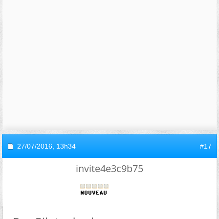
27/07/2016,
13h34
#17
invite4e3c9b75