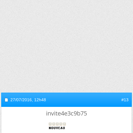
27/07/2016,
12h48
#13
invite4e3c9b75