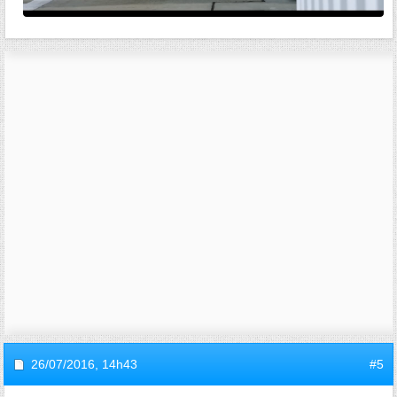
26/07/2016,
14h43
#5