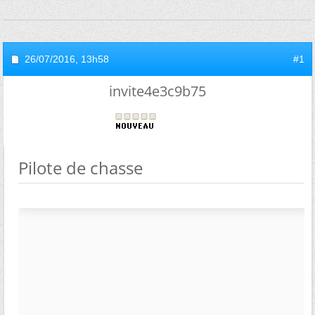
26/07/2016,
13h58
#1
invite4e3c9b75
Pilote de chasse