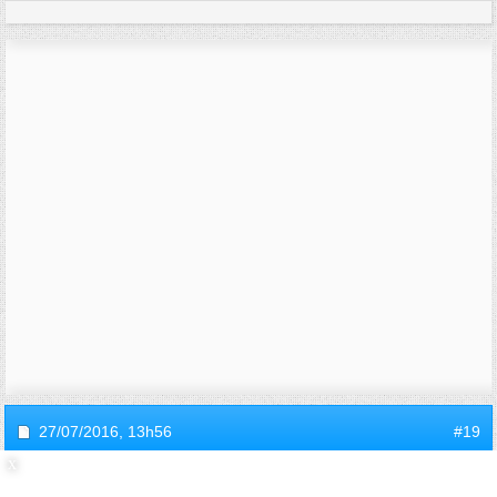
27/07/2016,
13h56
#19
invitec3ddd980