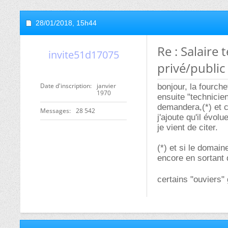
28/01/2018,
15h44
Re : Salaire
invite51d17075
privé/public
Date d'inscription
janvier
bonjour, la fourche
1970
ensuite "technicien
demandera,(*) et ce
Messages
28 542
j'ajoute qu'il évo
je vient de citer.
(*) et si le domai
encore en sortant 
certains "ouviers" 