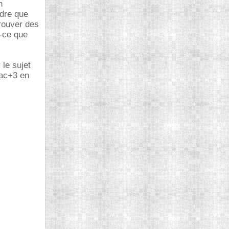
n
ndre que
trouver des
t-ce que
 le sujet
bac+3 en