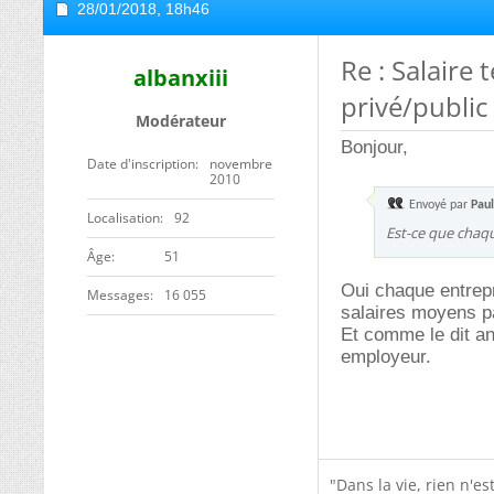
28/01/2018,
18h46
Re : Salaire
albanxiii
privé/public
Modérateur
Bonjour,
Date d'inscription
novembre
2010
Envoyé par
Paul
Localisation
92
Est-ce que chaqu
ge
51
Oui chaque entrepri
Messages
16 055
salaires moyens pa
Et comme le dit an
employeur.
"Dans la vie, rien n'e