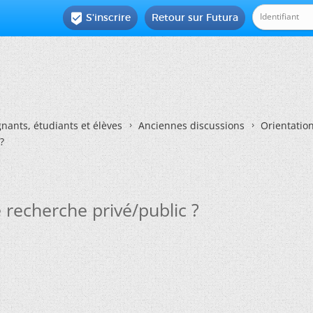
S'inscrire
Retour sur Futura

nants, étudiants et élèves
Anciennes discussions
Orientatio
?
e recherche privé/public ?