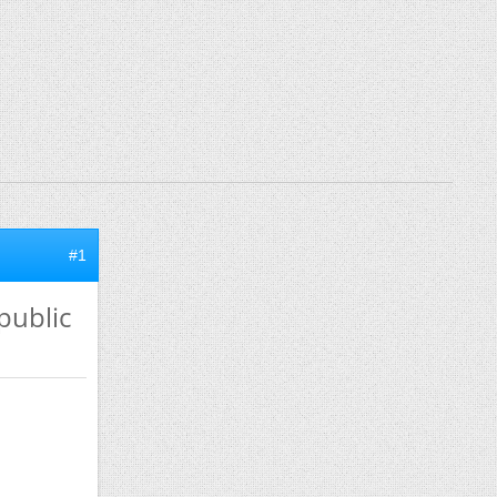
#1
public