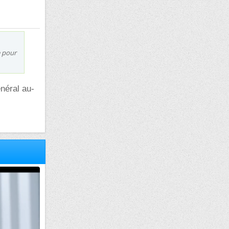
e pour
énéral au-