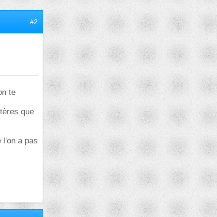
#2
on te
itères que
 l'on a pas