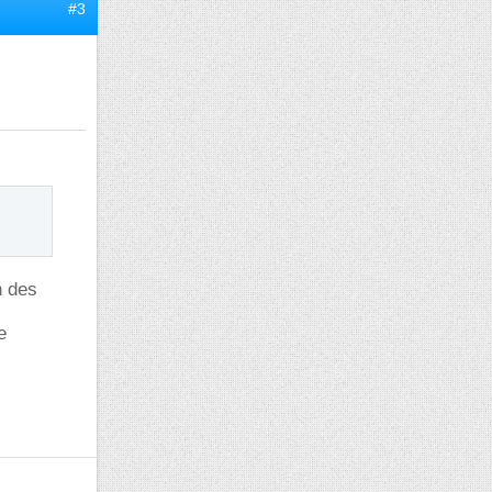
#3
n des
e