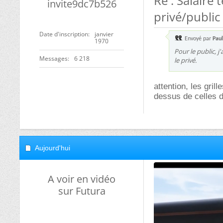
Re : Salaire
invite9dc7b526
privé/public
Date d'inscription
janvier
Envoyé par
Paul
1970
Pour le public, j
Messages
6 218
le privé.
attention, les gril
dessus de celles de
Aujourd'hui
A voir en vidéo
sur Futura