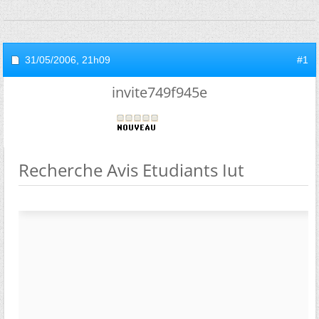
31/05/2006,
21h09
#1
invite749f945e
Recherche Avis Etudiants Iut