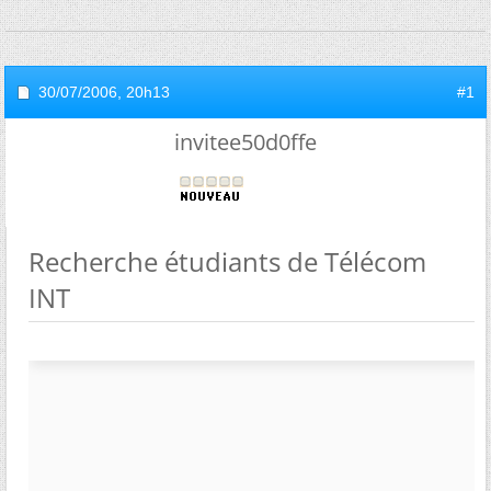
30/07/2006,
20h13
#1
invitee50d0ffe
Recherche étudiants de Télécom
INT