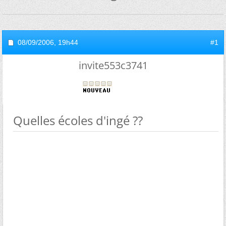
08/09/2006,
19h44
#1
invite553c3741
Quelles écoles d'ingé ??