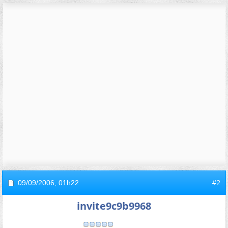
09/09/2006,
01h22
#2
invite9c9b9968