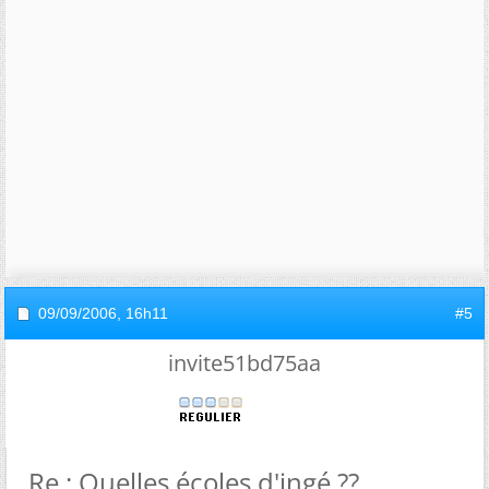
09/09/2006,
16h11
#5
invite51bd75aa
Re : Quelles écoles d'ingé ??