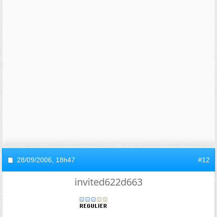
28/09/2006,
18h47
#12
invited622d663