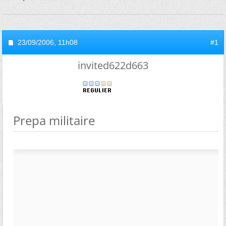
23/09/2006,
11h08
#1
invited622d663
Prepa militaire