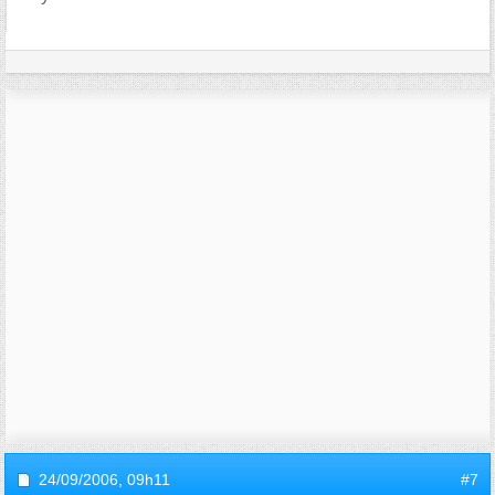
24/09/2006,
09h11
#7