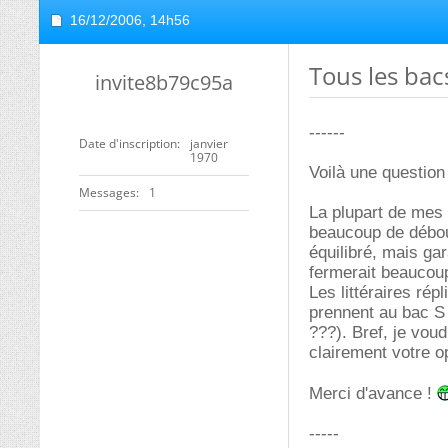
16/12/2006,
14h56
Tous les bac
invite8b79c95a
------
Date d'inscription
janvier
1970
Voilà une question 
Messages
1
La plupart de mes p
beaucoup de débouc
équilibré, mais ga
fermerait beaucoup
Les littéraires rép
prennent au bac S 
???). Bref, je vou
clairement votre o
Merci d'avance !
-----