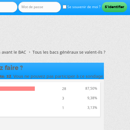
Se souvenir de moi ?
n avant le BAC
Tous les bacs généraux se valent-ils ?
 faire ?
ts
32
. Vous ne pouvez pas participer à ce sondage.
87,50%
28
9,38%
3
3,13%
1