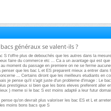
 bacs généraux se valent-ils ?
bac S t'offre plus de debouchés que les autres dans la mesu
eux faire du commerce etc ... Ca a un avantage qui est que 
s au moment du passage en premiere on ne se ferme aucune 
a penser que les bac L et ES preparent mieux a entrer dans 
oncerne ... Certains diront que les meilleurs etudiants en 
mais je pense qu'il s'agit juste d'un probleme d'image : Le ba
 plus prestigieux si bien que les bons eleves preferent aller en
 mieux ) meme si le bac S est moins adapté a leur futur domai
pense qu'on devrait plus valoriser les bac ES et L et arreter
 des moins bons bacs que S