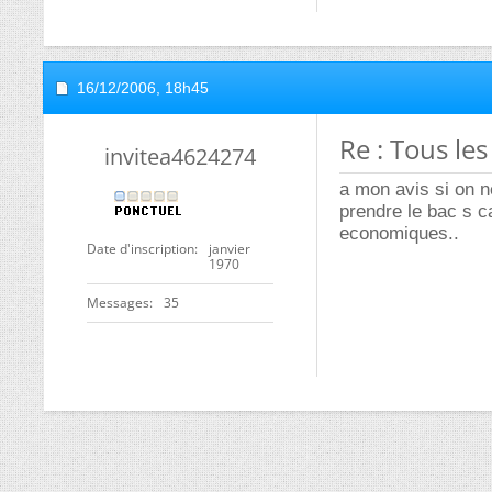
16/12/2006,
18h45
Re : Tous les
invitea4624274
a mon avis si on n
prendre le bac s ca
economiques..
Date d'inscription
janvier
1970
Messages
35