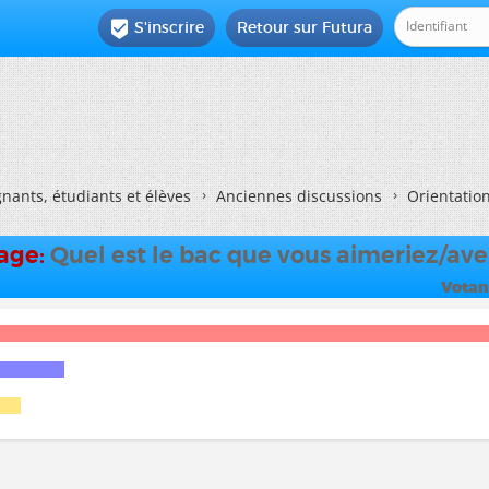
S'inscrire
Retour sur Futura

nants, étudiants et élèves
Anciennes discussions
Orientatio
dage:
Quel est le bac que vous aimeriez/avez
Votan