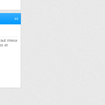
#4
vaut mieux
es et