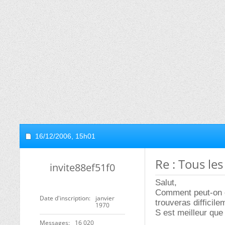
16/12/2006,
15h01
Re : Tous les
invite88ef51f0
Salut,
Comment peut-on c
Date d'inscription
janvier
trouveras difficil
1970
S est meilleur que 
Messages
16 020