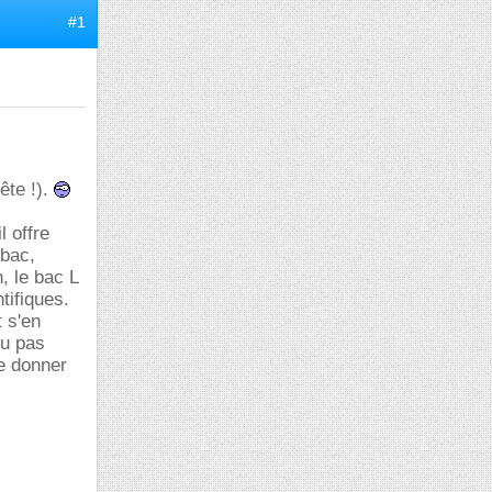
#1
ête !).
l offre
 bac,
, le bac L
tifiques.
t s'en
ou pas
me donner