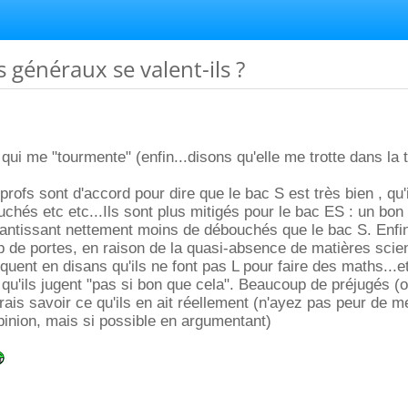
s généraux se valent-ils ?
qui me "tourmente" (enfin...disons qu'elle me trotte dans la t
rofs sont d'accord pour dire que le bac S est très bien , qu'i
hés etc etc...Ils sont plus mitigés pour le bac ES : un bon
rantissant nettement moins de débouchés que le bac S. Enfin
 de portes, en raison de la quasi-absence de matières scien
liquent en disans qu'ils ne font pas L pour faire des maths...e
qu'ils jugent "pas si bon que cela". Beaucoup de préjugés (
drais savoir ce qu'ils en ait réellement (n'ayez pas peur de 
pinion, mais si possible en argumentant)