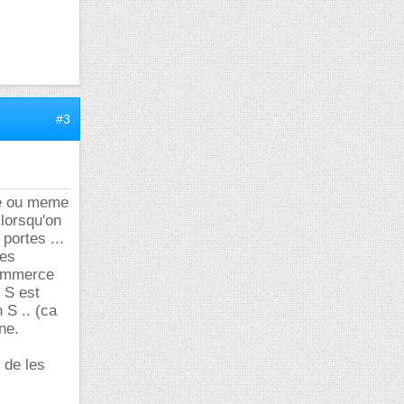
#3
re ou meme
lorsqu'on
portes ...
les
commerce
c S est
 S .. (ca
ne.
 de les