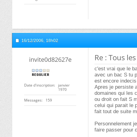
16/12/2006,
18h02
Re : Tous les
invite0d82627e
c'est vrai que le 
avec un bac S tu p
est encore indeci
Date d'inscription
janvier
Apres je persiste 
1970
domaines qui les c
ou droit on fait S 
Messages
159
celui qui parait le
fait tout de suite
Personnelement je 
faire passer pour