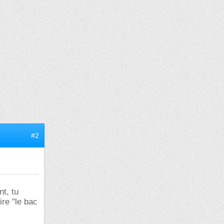
#2
t, tu
ire "le bac