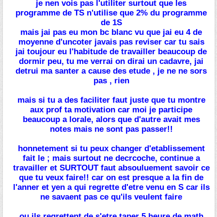
je nen vois pas l'utiliter surtout que les
programme de TS n'utilise que 2% du programme
de 1S
mais jai pas eu mon bc blanc vu que jai eu 4 de
moyenne d'uncoter javais pas reviser car tu sais
jai toujour eu l'habitude de travailler beaucoup de
dormir peu, tu me verrai on dirai un cadavre, jai
detrui ma santer a cause des etude , je ne ne sors
pas , rien
mais si tu a des faciliter faut juste que tu montre
aux prof ta motivation car moi je participe
beaucoup a lorale, alors que d'autre avait mes
notes mais ne sont pas passer!!
honnetement si tu peux changer d'etablissement
fait le ; mais surtout ne decrcoche, continue a
travailler et SURTOUT faut absouluement savoir ce
que tu veux faire!! car on est presque a la fin de
l'anner et yen a qui regrette d'etre venu en S car ils
ne savaent pas ce qu'ils veulent faire
ou ils regrettent de s'etre taper 5 heure de math