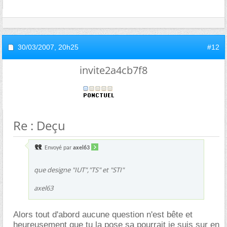
30/03/2007,
20h25
#12
invite2a4cb7f8
Re : Deçu
Envoyé par
axel63
que designe "IUT","TS" et "STI"
axel63
Alors tout d'abord aucune question n'est bête et
heureusement que tu la pose sa pourrait je suis sur en