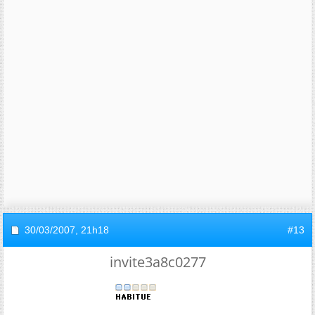
30/03/2007,
21h18
#13
invite3a8c0277