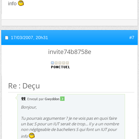
info
17/03/2007,
20h31
#7
invite74b8758e
Re : Deçu
Envoyé par
Gwyddon
Bonjour,
Tu pourrais argumenter ? Je ne vois pas en quoi faire
un bac S pour un IUT serait de trop... Il y a un nombre
non négligeable de bacheliers S qui font un IUT pour
info