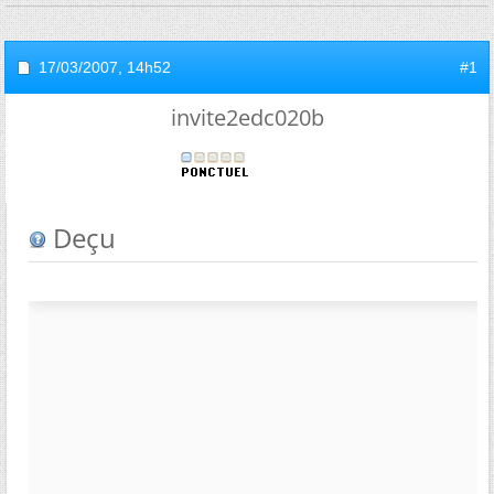
17/03/2007,
14h52
#1
invite2edc020b
Deçu