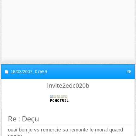
18/03/2007,
07h59
#8
invite2edc020b
Re : Deçu
ouai ben je vs remercie sa remonte le moral quand
meme