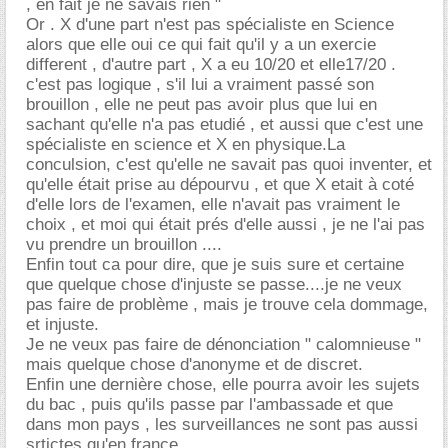
, en fait je ne savais rien "
Or . X d'une part n'est pas spécialiste en Science
alors que elle oui ce qui fait qu'il y a un exercie
different , d'autre part , X a eu 10/20 et elle17/20 .
c'est pas logique , s'il lui a vraiment passé son
brouillon , elle ne peut pas avoir plus que lui en
sachant qu'elle n'a pas etudié , et aussi que c'est une
spécialiste en science et X en physique.La
conculsion, c'est qu'elle ne savait pas quoi inventer, et
qu'elle était prise au dépourvu , et que X etait à coté
d'elle lors de l'examen, elle n'avait pas vraiment le
choix , et moi qui était prés d'elle aussi , je ne l'ai pas
vu prendre un brouillon ....
Enfin tout ca pour dire, que je suis sure et certaine
que quelque chose d'injuste se passe....je ne veux
pas faire de problème , mais je trouve cela dommage,
et injuste.
Je ne veux pas faire de dénonciation " calomnieuse "
mais quelque chose d'anonyme et de discret.
Enfin une dernière chose, elle pourra avoir les sujets
du bac , puis qu'ils passe par l'ambassade et que
dans mon pays , les surveillances ne sont pas aussi
srtictes qu'en france.