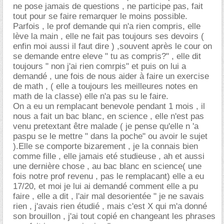
ne pose jamais de questions , ne participe pas, fait
tout pour se faire remarquer le moins possible.
Parfois , le prof demande qui n'a rien compris, elle
lève la main , elle ne fait pas toujours ses devoirs (
enfin moi aussi il faut dire ) ,souvent après le cour on
se demande entre eleve " tu as compris?" , elle dit
toujours " non j'ai rien comrpis" et puis on lui a
demandé , une fois de nous aider à faire un exercise
de math , ( elle a toujours les meilleures notes en
math de la classe) elle n'a pas su le faire.
On a eu un remplacant benevole pendant 1 mois , il
nous a fait un bac blanc, en science , elle n'est pas
venu pretextant être malade ( je pense qu'elle n 'a
paspu se le mettre " dans la poche" ou avoir le sujet
).Elle se comporte bizarement , je la connais bien
comme fille , elle jamais eté studieuse , ah et aussi
une dernière chose , au bac blanc en science( une
fois notre prof revenu , pas le remplacant) elle a eu
17/20, et moi je lui ai demandé comment elle a pu
faire , elle a dit , l'air mal desorientée " je ne savais
rien , j'avais rien étudié , mais c'est X qui m'a donné
son brouillon , j'ai tout copié en changeant les phrases