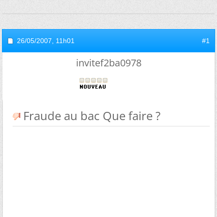
26/05/2007,
11h01
#1
invitef2ba0978
Fraude au bac Que faire ?