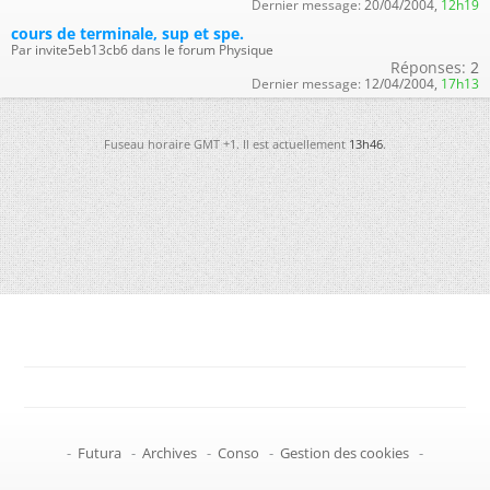
Dernier message:
20/04/2004,
12h19
cours de terminale, sup et spe.
Par invite5eb13cb6 dans le forum Physique
Réponses:
2
Dernier message:
12/04/2004,
17h13
Fuseau horaire GMT +1. Il est actuellement
13h46
.
-
Futura
-
Archives
-
Conso
-
Gestion des cookies
-