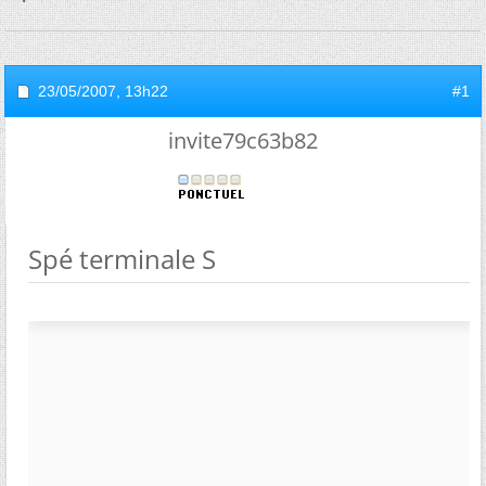
23/05/2007,
13h22
#1
invite79c63b82
Spé terminale S