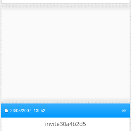
23/05/2007,
13h52
#5
invite30a4b2d5