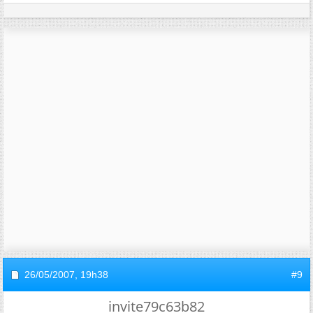
26/05/2007,
19h38
#9
invite79c63b82