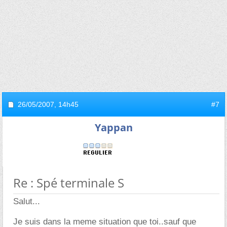
26/05/2007,
14h45
#7
Yappan
Re : Spé terminale S
Salut...
Je suis dans la meme situation que toi..sauf que