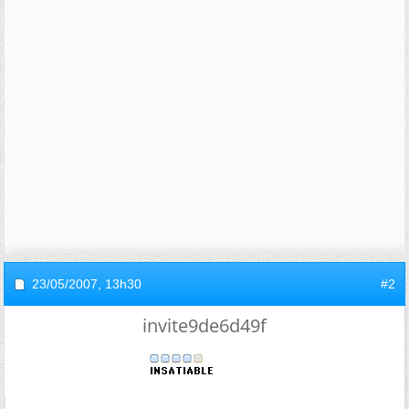
23/05/2007,
13h30
#2
invite9de6d49f