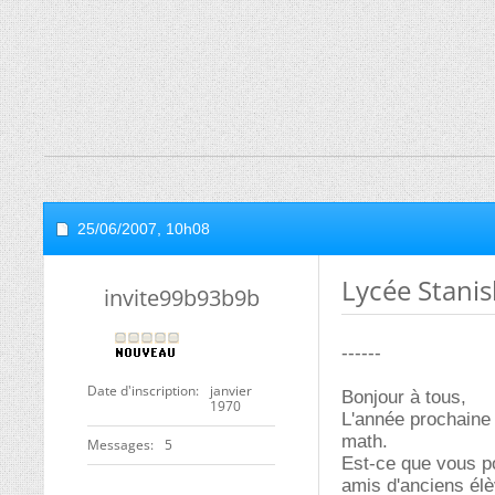
25/06/2007,
10h08
Lycée Stanis
invite99b93b9b
------
Date d'inscription
janvier
Bonjour à tous,
1970
L'année prochaine 
math.
Messages
5
Est-ce que vous p
amis d'anciens él