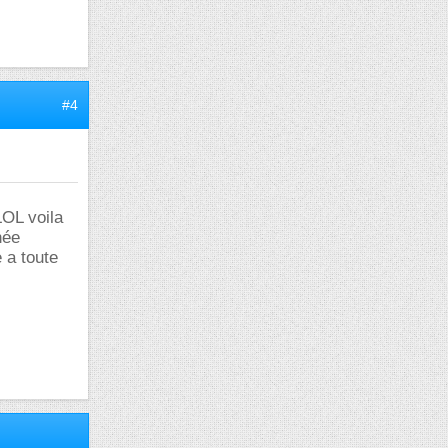
#4
LOL voila
née
 a toute