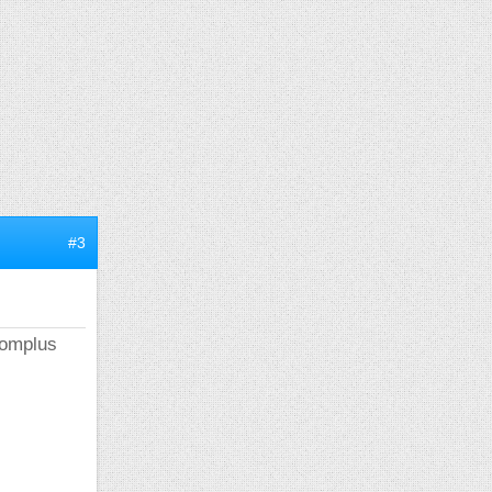
#3
nomplus