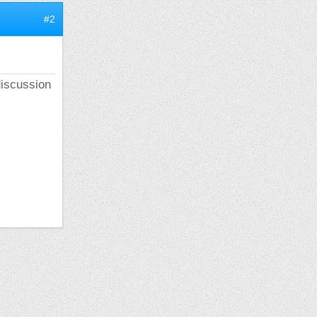
#2
discussion