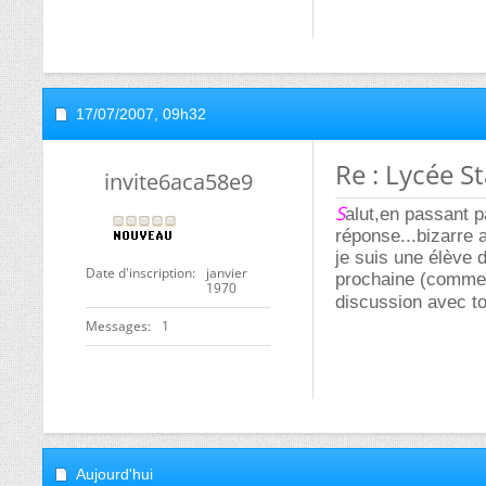
17/07/2007,
09h32
Re : Lycée St
invite6aca58e9
S
alut,en passant p
réponse...bizarre a
je suis une élève d
Date d'inscription
janvier
prochaine (comme t
1970
discussion avec to
Messages
1
Aujourd'hui