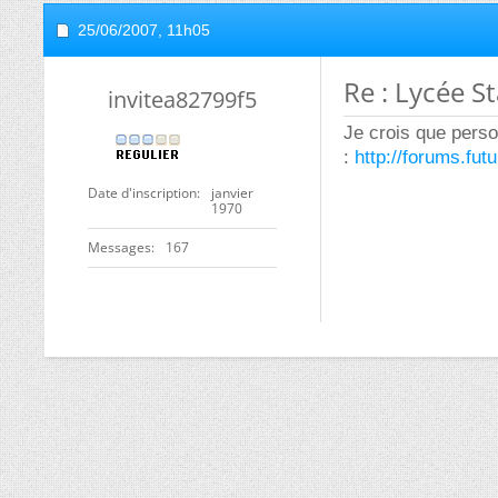
25/06/2007,
11h05
Re : Lycée St
invitea82799f5
Je crois que perso
:
http://forums.fu
Date d'inscription
janvier
1970
Messages
167