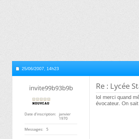
25/06/2007,
14h23
Re : Lycée St
invite99b93b9b
lol merci quand mê
évocateur. On sait
Date d'inscription
janvier
1970
Messages
5