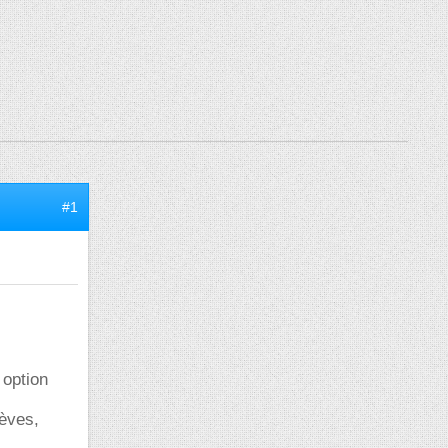
#1
 option
lèves,