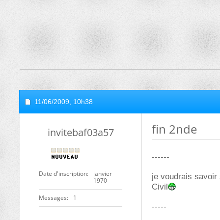
11/06/2009,
10h38
fin 2nde
invitebaf03a57
------
Date d'inscription
janvier
je voudrais savoir
1970
Civil
Messages
1
-----