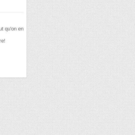
ut qu'on en
re!