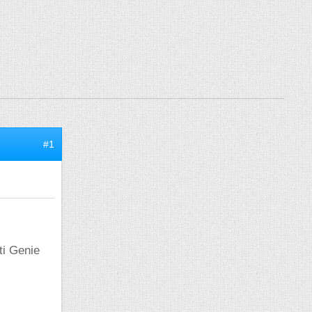
#1
ti Genie