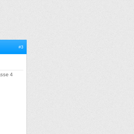
#3
asse 4