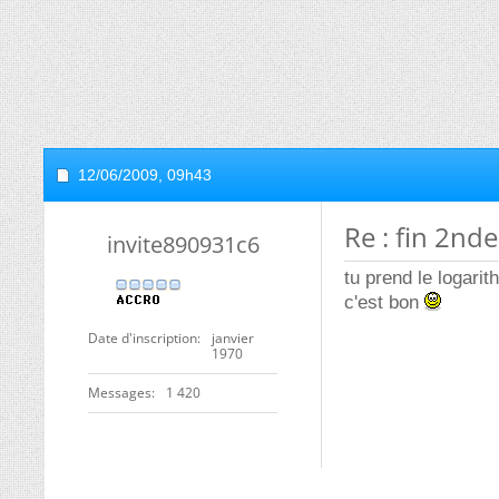
12/06/2009,
09h43
Re : fin 2nde
invite890931c6
tu prend le logari
c'est bon
Date d'inscription
janvier
1970
Messages
1 420