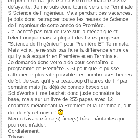
en péril mon bac juste à cause d'une matière assez
défayante. Je me suis donc tourné vers une Terminale
S Science de l'Ingénieur. Mais pendant ces vacances,
je dois donc rattrapper toutes les heures de Science
de l'Ingénieur de cette année de Première.
J'ai acheté pas mal de livre sur la mécanique et
l'électronique mais la plupart des livres proposent
"Science de l'Ingénieur" pour Première ET Terminale.
Mais voilà, je ne sais pas faire la différence entre ce
qu'il y a à acquérir en Première et en Terminale.
Je demande donc votre aide pour connaître le
programme de Première S SI pour que je puisse
rattraper le plus vite possible ces nombreuses heures
de SI. Je sais qu'il y a beaucoup d'heures de TP par
semaine mais j'ai déjà de bonnes bases sur
SolidWorks il me faudrait donc juste connaître la
base, mais sur un livre de 255 pages avec 12
chapitres mélangeant la Première et la Terminale, dur
dur de s'y retrouver !
Merci d'avance à ce(s) âme(s) très châritables qui
pourront m'aider.
Cordialement,
Tristan