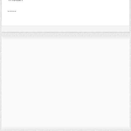
-----