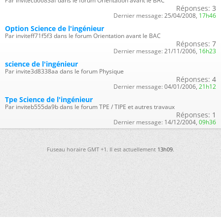
Par invitecd6683af dans le forum Orientation avant le BAC
Réponses:
3
Dernier message:
25/04/2008,
17h46
Option Science de l'ingénieur
Par inviteff71f5f3 dans le forum Orientation avant le BAC
Réponses:
7
Dernier message:
21/11/2006,
16h23
science de l'ingénieur
Par invite3d8338aa dans le forum Physique
Réponses:
4
Dernier message:
04/01/2006,
21h12
Tpe Science de l'ingénieur
Par inviteb555da9b dans le forum TPE / TIPE et autres travaux
Réponses:
1
Dernier message:
14/12/2004,
09h36
Fuseau horaire GMT +1. Il est actuellement
13h09
.