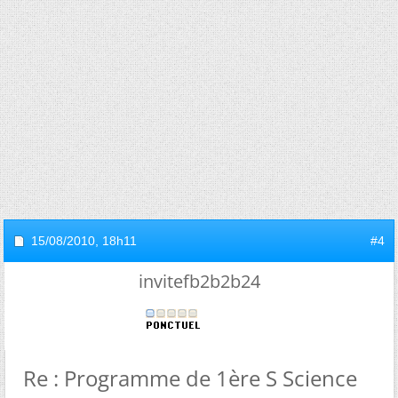
15/08/2010,
18h11
#4
invitefb2b2b24
Re : Programme de 1ère S Science